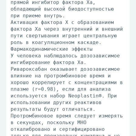
прямой ингибитор фактора Ха,
обладающий высокой биодоступностью
при приеме внутрь.
Активация фактора X с образованием
фактора Ха через внутренний и внешний
пути свертывания играет центральную
роль в коагуляционном каскаде.
Фармакодинамические эффекты
У человека наблюдалось дозозависимое
ингибирование фактора Ха.
Ривароксабан оказывает дозозависимое
влияние на протромбиновое время и
хорошо коррелирует с концентрациями в
плазме (r=0.98), если для анализа
используется набор Neoplastin®. При
использовании других реактивов
результаты будут отличаться.
Протромбиновое время следует измерять
в секундах, поскольку MHO
откалибровано и сертифицировано
только для производных кумарина и не