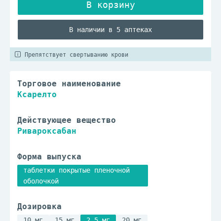
В наличии в 5 аптеках
Препятствует свертыванию крови
Торговое наименование
Ксарелто
Действующее вещество
Ривароксабан
Форма выпуска
таблетки покрытые пленочной
оболочкой
Дозировка
10 мг
15 мг
2.5 мг
20 мг