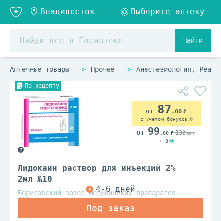
Найти
Аптечные товары
Прочее
Анестезиология, Реани
По рецепту
87
.00
с учетом бонусов
99
132
.00
.00
+ 3
Лидокаин раствор для инъекций 2%
2мл №10
Борисовский завод медицинских препаратов
ОАО