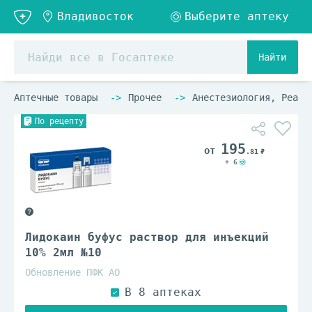
Найти
Аптечные товары
Прочее
Анестезиология, Реани
По рецепту
195
.81
+ 6
Лидокаин буфус раствор для инъекций
10% 2мл №10
Обновление ПФК АО