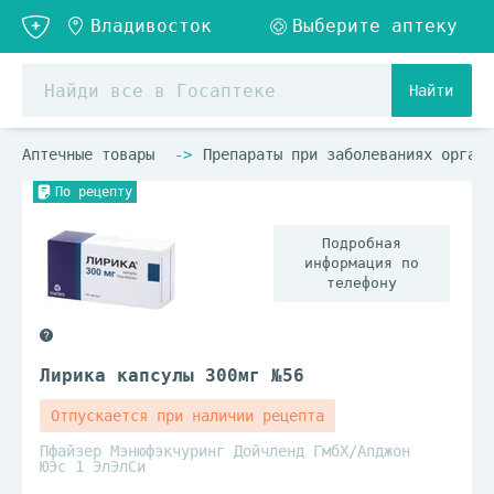
Найти
Аптечные товары
Препараты при заболеваниях органо
По рецепту
Подробная
информация по
телефону
Лирика капсулы 300мг №56
Отпускается при наличии рецепта
Пфайзер Мэнюфэкчуринг Дойчленд ГмбХ/Апджон
ЮЭс 1 ЭлЭлСи