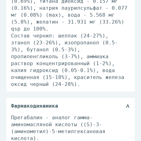
(0.69%), титана диоксид - 0.157 мг
(0.16%), натрия лаурилсульфат - 0.077
мг (0.08%) (max), вода - 5.568 мг
(5.8%), желатин - 31.931 мг (33.26%)
qsp до 100%.
Состав чернил: шеллак (24-27%),
этанол (23-26%), изопропанол (0.5-
3%), бутанол (0.5-3%),
пропиленгликоль (3-7%), аммиака
раствор концентрированный (1-2%),
калия гидроксид (0.05-0.1%), вода
очищенная (15-18%), краситель железа
оксид черный (24-28%).
Фармакодинамика
Прегабалин - аналог гамма-
аминомасляной кислоты ((S)-3-
(аминометил)-5-метилгексановая
кислота).