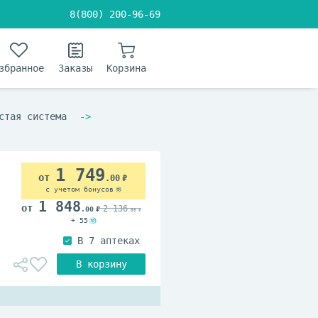
8(800) 200-96-69
збранное
Заказы
Корзина
стая система
1 749
.00
с учетом бонусов
1 848
2 136
.00
.00
+ 55