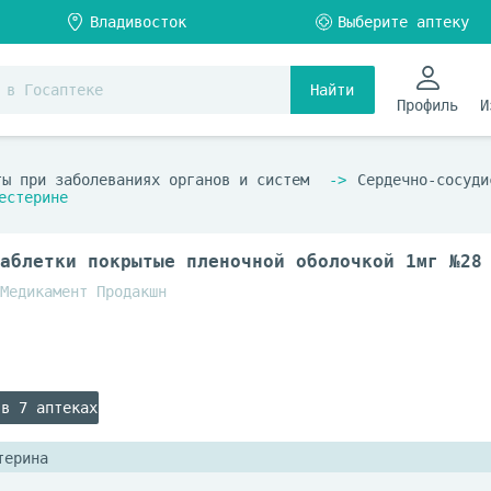
Найти
Профиль
И
ты при заболеваниях органов и систем
Сердечно-сосуди
естерине
аблетки покрытые пленочной оболочкой 1мг №28
Медикамент Продакшн
 в 7 аптеках
терина