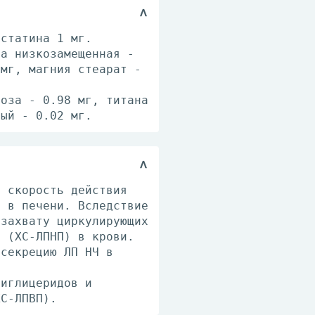
астатина 1 мг.
за низкозамещенная -
 мг, магния стеарат -
лоза - 0.98 мг, титана
ный - 0.02 мг.
я скорость действия
а в печени. Вследствие
 захвату циркулирующих
П (ХС-ЛПНП) в крови.
 секрецию ЛП НЧ в
риглицеридов и
ХС-ЛПВП).