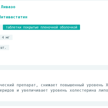
Ливазо
Питавастатин
таблетки покрытые пленочной оболочкой
4 мг
 шт.
ческий препарат, снижает повышенный уровень 
еридов и увеличивает уровень холестерина лип