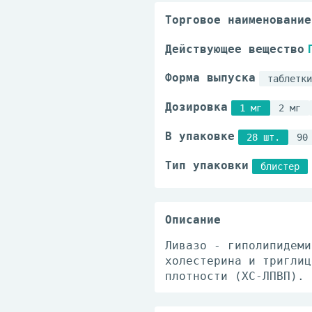
Торговое наименование
Действующее вещество
Форма выпуска
таблетки
Дозировка
1 мг
2 мг
В упаковке
28 шт.
90
Тип упаковки
блистер
Описание
Ливазо - гиполипидеми
холестерина и триглиц
плотности (ХС-ЛПВП).