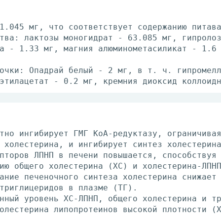
1.045 мг, что соответствует содержанию питав
тва: лактозы моногидрат - 63.085 мг, гипроло
а - 1.33 мг, магния алюминометасиликат - 1.6
очки: Опадрай белый - 2 мг, в т. ч. гипромел
этилацетат - 0.2 мг, кремния диоксид коллоид
тно ингибирует ГМГ КоА-редуктазу, ограничива
 холестерина, и ингибирует синтез холестерин
пторов ЛПНП в печени повышается, способствуя
ию общего холестерина (ХС) и холестерина-ЛПН
ание печеночного синтеза холестерина снижает
триглицеридов в плазме (ТГ).
нный уровень ХС-ЛПНП, общего холестерина и т
олестерина липопротеинов высокой плотности (