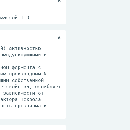
 массой 1.3 г.
ой) активностью
номодулирующими и
нием фермента с
ным производным N-
ющим собственной
ые свойства, ослабляет
в зависимости от
фактора некроза
ность организма к