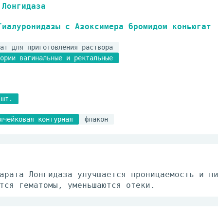
Лонгидаза
Гиалуронидазы с Азоксимера бромидом коньюгат
ат для приготовления раствора
ории вагинальные и ректальные
 шт.
ячейковая контурная
флакон
арата Лонгидаза улучшается проницаемость и п
тся гематомы, уменьшаются отеки.