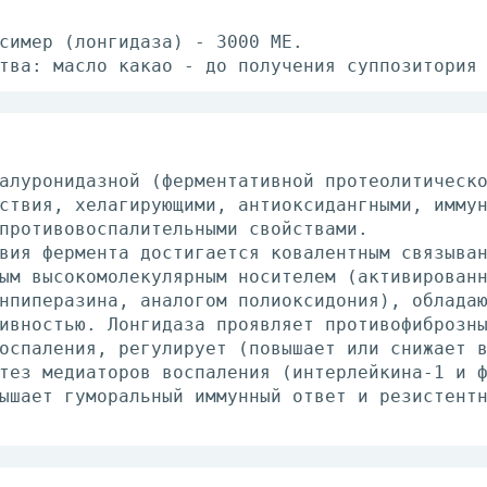
симер (лонгидаза) - 3000 МЕ.
тва: масло какао - до получения суппозитория
алуронидазной (ферментативной протеолитическ
ствия, хелагирующими, антиоксидангными, имму
противовоспалительными свойствами.
вия фермента достигается ковалентным связыва
ым высокомолекулярным носителем (активирован
нпиперазина, аналогом полиоксидония), облада
ивностью. Лонгидаза проявляет противофиброзн
оспаления, регулирует (повышает или снижает 
тез медиаторов воспаления (интерлейкина-1 и 
ышает гуморальный иммунный ответ и резистент