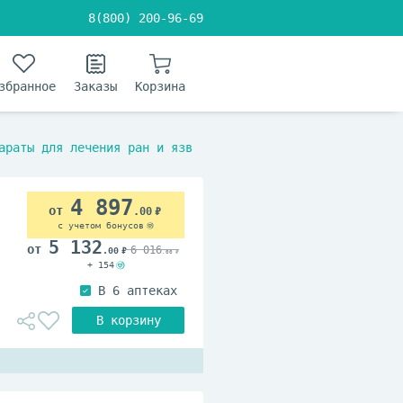
8(800) 200-96-69
збранное
Заказы
Корзина
араты для лечения ран и язв
4 897
.00
с учетом бонусов
5 132
6 016
.00
.00
+ 154