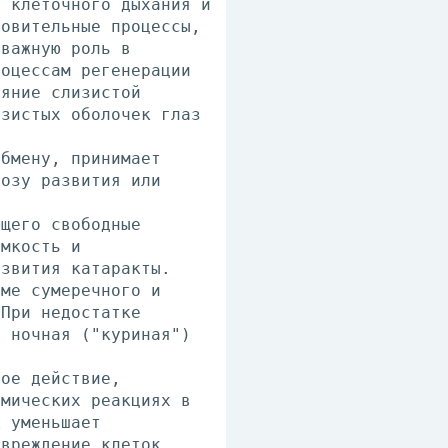
в клеточного дыхания и
новительные процессы,
 важную роль в
роцессам регенерации
ояние слизистой
изистых оболочек глаз
обмену, принимает
розу развития или
ющего свободные
омкость и
азвития катаракты.
зме сумеречного и
 При недостатке
я ночная ("куриная")
ное действие,
имических реакциях в
к уменьшает
овреждение клеток.