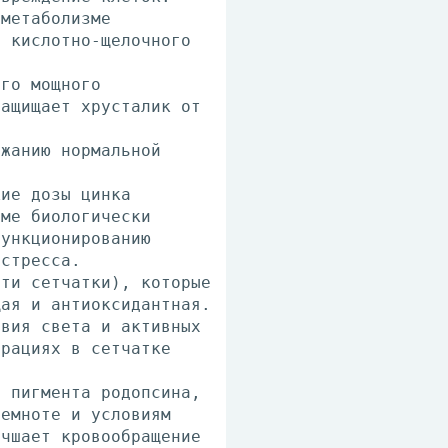
 метаболизме
и кислотно-щелочного
ого мощного
защищает хрусталик от
ржанию нормальной
кие дозы цинка
еме биологически
функционированию
 стресса.
сти сетчатки), которые
щая и антиоксидантная.
твия света и активных
трациях в сетчатке
о пигмента родопсина,
темноте и условиям
учшает кровообращение