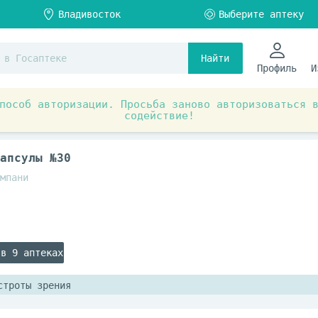
Найти
Профиль
И
пособ авторизации. Просьба заново авторизоваться 
содействие!
ы и БАД
Витамины красоты
апсулы №30
мпани
 в 9 аптеках
строты зрения