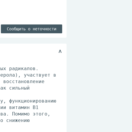
Сообщить о неточности
ных радикалов.
ферола), участвует в
т восстановление
как сильный
ну, функционированию
гии витамин В1
рва. Помимо этого,
го снижению