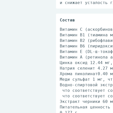
и снижает усталость г
Состав
Витамин С (аскорбинов
Витамин B1 (тиамина м
Витамин B2 (рибофлави
Витамин B6 (пиридокси
Витамин Е (DL-α-токоф
Витамин A (ретинола а
Цинка оксид 12.44 мг,
Натрия селенит 4.27 м
Хрома пиколинат0.40 м
Меди сульфат 1 мг, чт
Водно-спиртовой экстр
что соответствует со
что соответствует со
Экстракт черники 60 м
Питательная ценность 
0.177 г.