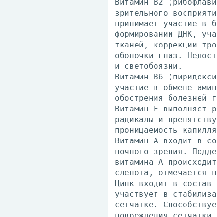
Витамин B2 (рибофлави
зрительного восприяти
принимает участие в б
формировании ДНК, уча
тканей, коррекции тро
оболочки глаз. Недост
и светобоязни.
Витамин B6 (пиридокси
участие в обмене амин
обострения болезней г
Витамин Е выполняет р
радикалы и препятству
проницаемость капилля
Витамин А входит в со
ночного зрения. Подде
витамина А происходит
слепота, отмечается п
Цинк входит в состав 
участвует в стабилиза
сетчатке. Способствуе
повреждения сетчатки 