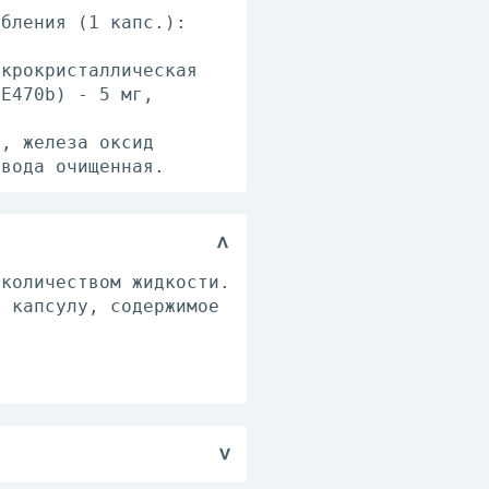
ебления (1 капс.):
икрокристаллическая
 E470b) - 5 мг,
.
), железа оксид
 вода очищенная.
 количеством жидкости.
ь капсулу, содержимое