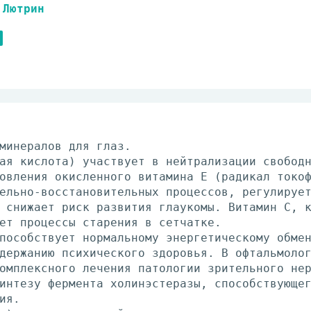
Лютрин
минералов для глаз.
ая кислота) участвует в нейтрализации свобод
овления окисленного витамина Е (радикал токо
ельно-восстановительных процессов, регулируе
 снижает риск развития глаукомы. Витамин С, 
ет процессы старения в сетчатке.
пособствует нормальному энергетическому обме
держанию психического здоровья. В офтальмоло
омплексного лечения патологии зрительного не
интезу фермента холинэстеразы, способствующе
ия.