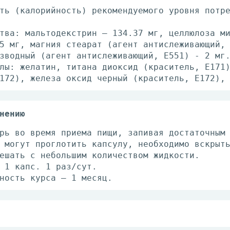
ть (калорийность) рекомендуемого уровня потр
тва: мальтодекстрин – 134.37 мг, целлюлоза м
5 мг, магния стеарат (агент антислеживающий,
зводный (агент антислеживающий, E551) - 2 мг
лы: желатин, титана диоксид (краситель, E171
172), железа оксид черный (краситель, E172),
нению
рь во время приема пищи, запивая достаточным
 могут проглотить капсулу, необходимо вскрыт
ешать с небольшим количеством жидкости.
 1 капс. 1 раз/сут.
ность курса – 1 месяц.