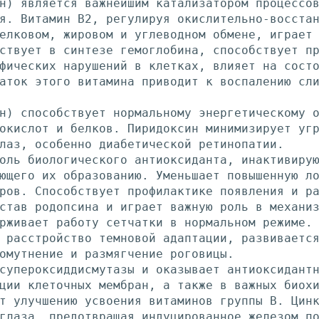
н) является важнейшим катализатором процессо
я. Витамин В2, регулируя окислительно-восста
елковом, жировом и углеводном обмене, играет
ствует в синтезе гемоглобина, способствует п
фических нарушений в клетках, влияет на сост
аток этого витамина приводит к воспалению сл
н) способствует нормальному энергетическому 
окислот и белков. Пиридоксин минимизирует уг
лаз, особенно диабетической ретинопатии.
оль биологического антиоксиданта, инактивиру
ющего их образованию. Уменьшает повышенную л
ров. Способствует профилактике появления и р
став родопсина и играет важную роль в механи
рживает работу сетчатки в нормальном режиме.
 расстройство темновой адаптации, развиваетс
омутнение и размягчение роговицы.
супероксиддисмутазы и оказывает антиоксидант
ции клеточных мембран, а также в важных биох
т улучшению усвоения витаминов группы В. Цин
глаза, предотвращая индуцированное железом п