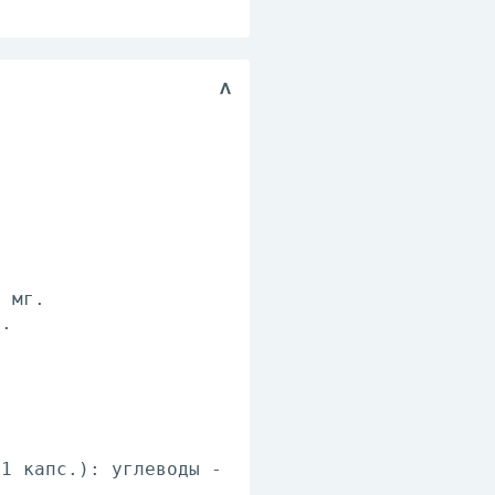
5 мг.
г.
(1 капс.): углеводы -