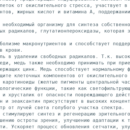
леток от окислительного стресса, участвует в
нтов, жирных кислот и витамина А, поддержани
 необходимый организму для синтеза собственн
ых радикалов, глутатионпероксидазы, которая 
болизме макронутриентов и способствует подде
в крови.
ль в удалении свободных радикалов. Т.к. высо
еди, медь также необходимо принимать при при
ержащих цинк. Медь способствует нормальному 
щите клеточных компонентов от окислительного
 каротиноиды (желтые пигменты центральной ча
ологические функции, такие как светофильтрую
 и хрусталик от опасности повреждающего дейс
н и зеаксантин присутствуют в высоких концен
тр от лучей света голубого участка спектра.
 стимулируют синтез и регенерацию зрительног
шению остроты зрения, улучшению адаптации к 
ти. Ускоряет процесс обновления сетчатки, ул