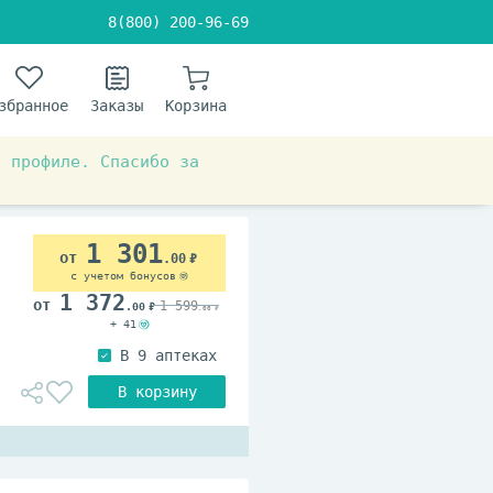
8(800) 200-96-69
збранное
Заказы
Корзина
в профиле. Спасибо за
1 301
.00
с учетом бонусов
1 372
1 599
.00
.00
+ 41