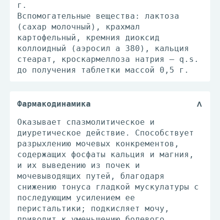
г.
Вспомогательные вещества: лактоза
(сахар молочный), крахмал
картофельный, кремния диоксид
коллоидный (аэросил а 380), кальция
стеарат, кроскармеллоза натрия — q.s.
до получения таблетки массой 0,5 г.
Фармакодинамика
Оказывает спазмолитическое и
диуретическое действие. Способствует
разрыхлению мочевых конкрементов,
содержащих фосфаты кальция и магния,
и их выведению из почек и
мочевыводящих путей, благодаря
снижению тонуса гладкой мускулатуры с
последующим усилением ее
перистальтики; подкисляет мочу,
приводит к уменьшению болевого