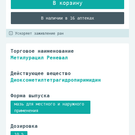
В наличии в 16 аптеках
Ускоряет заживление ран
Торговое наименование
Метилурацил Реневал
Действующее вещество
Диоксометилтетрагидропиримидин
Форма выпуска
мазь для местного и наружного
применения
Дозировка
10 %