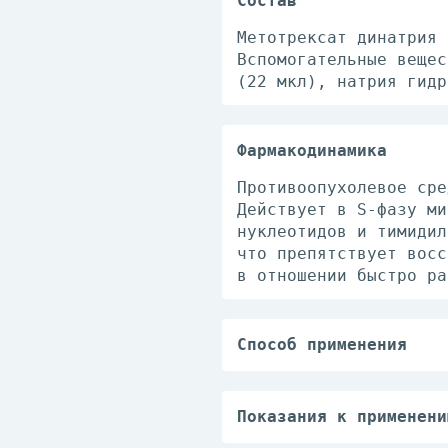
Состав
Метотрексат динатрия 
Вспомогательные вещес
(22 мкл), натрия гидр
Фармакодинамика
Противоопухолевое сре
Действует в S-фазу ми
нуклеотидов и тимидил
что препятствует восс
в отношении быстро ра
Способ применения
Принимают внутрь, вво
зависимости от показа
противоопухолевой тер
Показания к применени
Острый лимфолейкоз, т