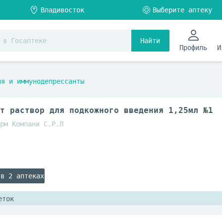
Найти
Профиль
И
ия и иммунодепрессанты
т раствор для подкожного введения 1,25мл №1
рм Компани С.Р.Л
 в 2 аптеках
еток