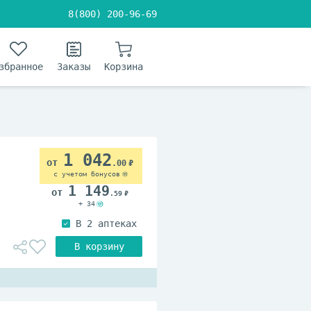
8(800) 200-96-69
збранное
Заказы
Корзина
1 042
.00
с учетом бонусов
1 149
.59
+ 34