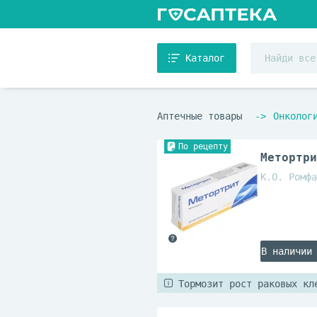
Каталог
Аптечные товары
Онколог
По рецепту
Метортри
К.О. Ромфа
В наличии
Тормозит рост раковых кл