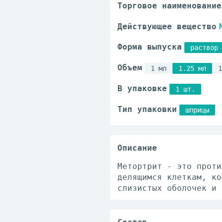
Торговое наименование
Действующее вещество
Форма выпуска
раствор 
Объем
1 мл
1.25 мл
1
В упаковке
1 шт.
Тип упаковки
шприцы
Описание
Метортрит - это проти
делящимся клеткам, ко
слизистых оболочек и 