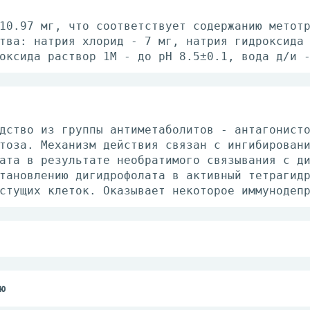
10.97 мг, что соответствует содержанию метот
тва: натрия хлорид - 7 мг, натрия гидроксида
оксида раствор 1М - до pH 8.5±0.1, вода д/и 
дство из группы антиметаболитов - антагонист
тоза. Механизм действия связан с ингибирован
ата в результате необратимого связывания с д
тановлению дигидрофолата в активный тетрагид
стущих клеток. Оказывает некоторое иммунодеп
дят в/в, в/м, интралюмбально. Устанавливают 
ний и стадии заболевания, состояния системы 
апии.
ю
рофобластическая болезнь, рак кожи, рак шейк