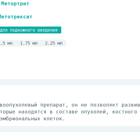
Метортрит
Метотрексат
для подкожного введения
.5 мл
1.75 мл
2.25 мл
воопухолевый препарат, он не позволяет разви
торые находятся в составе опухолей, костного
эмбриональных клеток.