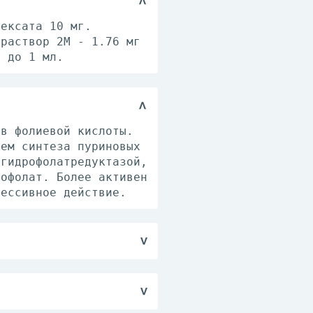
рексата 10 мг.
 раствор 2М - 1.76 мг
- до 1 мл.
ов фолиевой кислоты.
ием синтеза пуриновых
игидрофолатредуктазой,
рофолат. Более активен
рессивное действие.
индивидуально, в
кроветворения, схемы
и матки и вульвы, рак