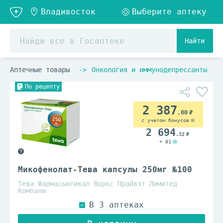
Найти
Аптечные товары
Онкология и иммунодепрессанты
По рецепту
2 387
.00
с учетом бонусов
2 694
.32
+ 81
Микофенолат-Тева капсулы 250мг №100
Тева Фармасьютикал Воркс Прайвэт Лимитед
Компани