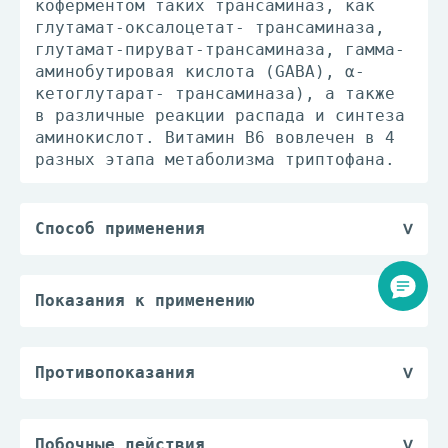
коферментом таких трансаминаз, как
глутамат-оксалоцетат- трансаминаза,
глутамат-пируват-трансаминаза, гамма-
аминобутировая кислота (GABA), α-
кетоглутарат- трансаминаза), а также
в различные реакции распада и синтеза
аминокислот. Витамин В6 вовлечен в 4
разных этапа метаболизма триптофана.
Способ применения
Внутрь.
Таблетку следует запивать большим
количеством жидкости.
Показания к применению
Если иное не предписано лечащим
Неврологические заболевания при
врачом, взрослому пациенту следует
подтвержденном дефиците витаминов В1
принимать по 1 таблетке в сутки. В
и В6.
Противопоказания
острых случаях после консультации
— повышенная индивидуальная
врача доза может быть увеличена до 1
чувствительность к тиамину,
таблетки 3 раза в день.
бенфотиамину, пиридоксину или другим
Побочные действия