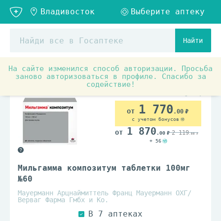
Найти
На сайте изменился способ авторизации. Просьба
Аптечные товары
Препараты при заболеваниях органо
заново авторизоваться в профиле. Спасибо за
содействие!
1 770
.00
с учетом бонусов
1 870
2 119
.00
.00
+ 56
Мильгамма композитум таблетки 100мг
№60
Мауерманн Арцнаймиттель Франц Мауерманн ОХГ/
Верваг Фарма Гмбх и Ко.