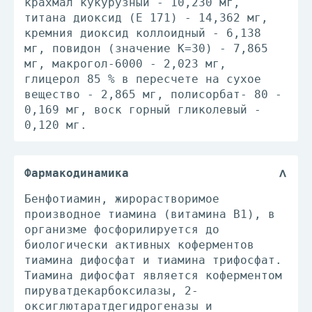
крахмал кукурузный - 10,230 мг,
титана диоксид (Е 171) - 14,362 мг,
кремния диоксид коллоидный - 6,138
мг, повидон (значение К=30) - 7,865
мг, макрогол-6000 - 2,023 мг,
глицерол 85 % в пересчете на сухое
вещество - 2,865 мг, полисорбат- 80 -
0,169 мг, воск горный гликолевый -
0,120 мг.
Фармакодинамика
Бенфотиамин, жирорастворимое
производное тиамина (витамина В1), в
организме фосфорилируется до
биологически активных коферментов
тиамина дифосфат и тиамина трифосфат.
Тиамина дифосфат является коферментом
пируватдекарбоксилазы, 2-
оксиглютаратдегидрогеназы и