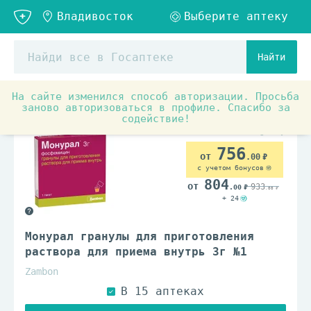
Найти
На сайте изменился способ авторизации. Просьба
Аптечные товары
Антибиотики
Антибактериальны
заново авторизоваться в профиле. Спасибо за
содействие!
По рецепту
756
.00
с учетом бонусов
804
933
.00
.00
+ 24
Монурал гранулы для приготовления
раствора для приема внутрь 3г №1
Zambon