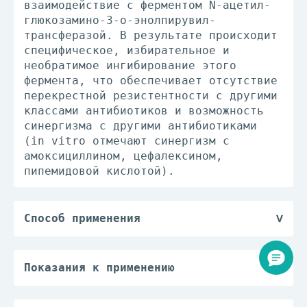
взаимодействие с ферментом N-ацетил-
глюкозамино-3-о-энолпирувил-
трансферазой. В результате происходит
специфическое, избирательное и
необратимое ингибирование этого
фермента, что обеспечивает отсутствие
перекрестной резистентности с другими
классами антибиотиков и возможность
синергизма с другими антибиотиками
(in vitro отмечают синергизм с
амоксициллином, цефалексином,
пипемидовой кислотой).
Способ применения
Взрослым препарат назначают по 3 г 1
раз/сут. Курс лечения составляет 1
день. При необходимости (при тяжелых
Показания к применению
или рецидивирующих инфекциях, лицам
— острый бактериальный цистит;
пожилого возраста) возможен повторный
— острые приступы рецидивирующего