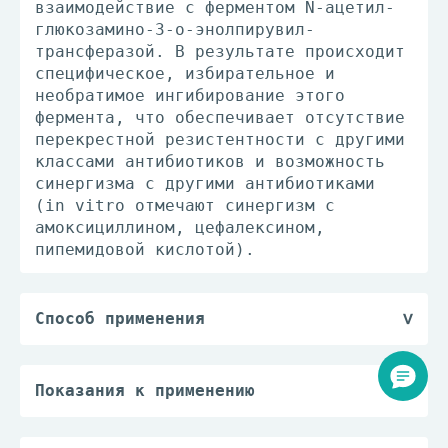
взаимодействие с ферментом N-ацетил-
глюкозамино-3-о-энолпирувил-
трансферазой. В результате происходит
специфическое, избирательное и
необратимое ингибирование этого
фермента, что обеспечивает отсутствие
перекрестной резистентности с другими
классами антибиотиков и возможность
синергизма с другими антибиотиками
(in vitro отмечают синергизм с
амоксициллином, цефалексином,
пипемидовой кислотой).
Способ применения
Взрослым препарат назначают по 3 г 1
раз/сут. Курс лечения составляет 1
день. При необходимости (при тяжелых
Показания к применению
или рецидивирующих инфекциях, лицам
— острый бактериальный цистит;
пожилого возраста) возможен повторный
— острые приступы рецидивирующего