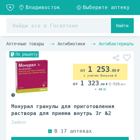
Найти
Аптечные товары
Антибиотики
Антибактериальны
По рецепту
1 253
.00
с учетом бонусов
1 323
1 526
.00
.00
+ 40
Монурал гранулы для приготовления
раствора для приема внутрь 3г №2
Zambon