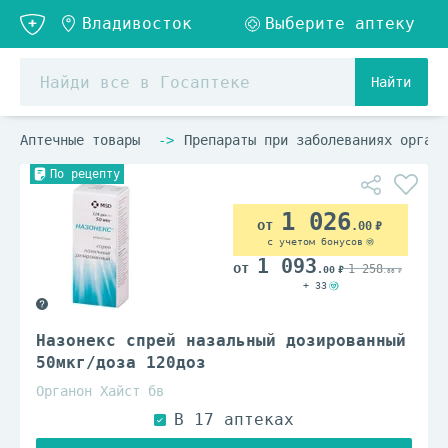
Найти
Аптечные товары
Препараты при заболеваниях органо
По рецепту
1 026
.00
с учетом бонусов
1 093
1 258
.00
.00
+ 33
Назонекс спрей назальный дозированный
50мкг/доза 120доз
Органон Хайст бв