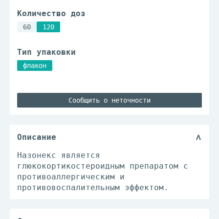
Количество доз
60
120
Тип упаковки
флакон
Сообщить о неточности
Описание
Назонекс является
глюкокортикостероидным препаратом с
противоаллергическим и
противовоспалительным эффектом.