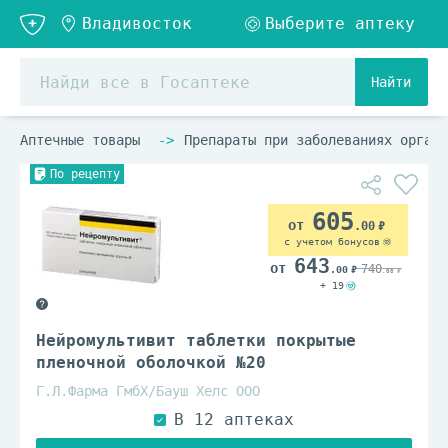
Найти
Аптечные товары
Препараты при заболеваниях органо
По рецепту
605
.00
с учетом бонусов
643
740
.00
.00
+ 19
Нейромультивит таблетки покрытые
пленочной оболочкой №20
Г.Л.Фарма ГмбХ/Бауш Хелс ООО