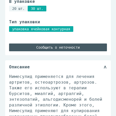
В упаковке
20 шт.
30 шт.
Тип упаковки
упаковка ячейковая контурная
Сообщить о неточности
Описание
Нимесулид применяется для лечения
артритов, остеоартрозов, артрозов.
Также его используют в терапии
бурситов, миалгий, артралгий,
энтезопатий, альгодисменорей и болей
различной этиологии. Кроме этого,
Нимесулид применяют для купирования