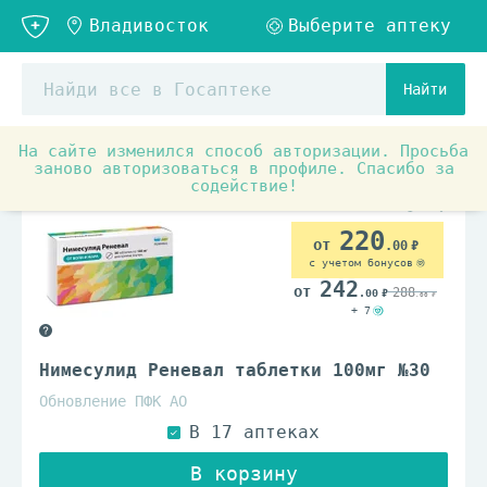
Найти
На сайте изменился способ авторизации. Просьба
Аптечные товары
Препараты от спазма и боли
Н
заново авторизоваться в профиле. Спасибо за
содействие!
По рецепту
220
.00
с учетом бонусов
242
288
.00
.00
+ 7
Нимесулид Реневал таблетки 100мг №30
Обновление ПФК АО