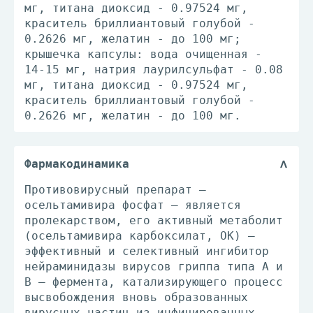
мг, титана диоксид - 0.97524 мг,
краситель бриллиантовый голубой -
0.2626 мг, желатин - до 100 мг;
крышечка капсулы: вода очищенная -
14-15 мг, натрия лаурилсульфат - 0.08
мг, титана диоксид - 0.97524 мг,
краситель бриллиантовый голубой -
0.2626 мг, желатин - до 100 мг.
Фармакодинамика
Противовирусный препарат —
осельтамивира фосфат — является
пролекарством, его активный метаболит
(осельтамивира карбоксилат, ОК) —
эффективный и селективный ингибитор
нейраминидазы вирусов гриппа типа А и
В — фермента, катализирующего процесс
высвобождения вновь образованных
вирусных частиц из инфицированных