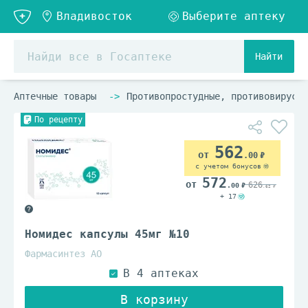
Найти
Аптечные товары
Противопростудные, противовирусны
По рецепту
562
.00
с учетом бонусов
572
626
.00
.62
+ 17
Номидес капсулы 45мг №10
Фармасинтез АО