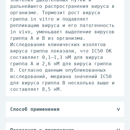
дальнейшего распространения вируса в
организме. Тормозит рост вируса
гриппа in vitro и подавляет
репликацию вируса и его патогенность
in vivo, уменьшает выделение вирусов
гриппа А и В из организма.
Исследования клинических изолятов
вируса гриппа показали, что IC50 ОК
составляет 0,1–1,3 нМ для вируса
гриппа А и 2,6 нМ для вируса гриппа
В. Согласно данным опубликованных
исследований, медиана значений IC50
для вируса гриппа В несколько выше и
составляет 8,5 нМ.
Способ применения
Внутрь, независимо от приема пищи или
во время еды.
Лечение