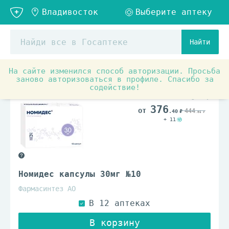
Найти
На сайте изменился способ авторизации. Просьба
Аптечные товары
Противопростудные, противовирусны
заново авторизоваться в профиле. Спасибо за
содействие!
По рецепту
376
444
.40
.86
+ 11
Номидес капсулы 30мг №10
Фармасинтез АО