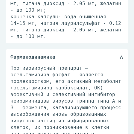
мг, титана диоксид - 2.05 мг, желатин
- до 100 мг;
крышечка капсулы: вода очищенная -
14-15 мг, натрия лаурилсульфат - 0.12
мг, титана диоксид - 2.05 мг, желатин
- до 100 мг.
Фармакодинамика
Противовирусный препарат —
осельтамивира фосфат — является
пролекарством, его активный метаболит
(осельтамивира карбоксилат, ОК) —
эффективный и селективный ингибитор
нейраминидазы вирусов гриппа типа А и
В — фермента, катализирующего процесс
высвобождения вновь образованных
вирусных частиц из инфицированных
клеток, их проникновение в клетки
эпителия дыхательных путей и