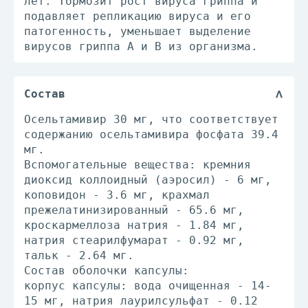
лет. Тормозит рост вируса гриппа и
подавляет репликацию вируса и его
патогенность, уменьшает выделение
вирусов гриппа А и В из организма.
Состав
Осельтамивир 30 мг, что соответствует
содержанию осельтамивира фосфата 39.4
мг.
Вспомогательные вещества: кремния
диоксид коллоидный (аэросил) - 6 мг,
коповидон - 3.6 мг, крахмал
прежелатинизированный - 65.6 мг,
кроскармеллоза натрия - 1.84 мг,
натрия стеарилфумарат - 0.92 мг,
тальк - 2.64 мг.
Состав оболочки капсулы:
корпус капсулы: вода очищенная - 14-
15 мг, натрия лаурилсульфат - 0.12