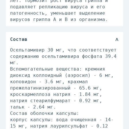
лет. Тормозит рост вируса гриппа и
подавляет репликацию вируса и его
патогенность, уменьшает выделение
вирусов гриппа А и В из организма.
Состав
Осельтамивир 30 мг, что соответствует
содержанию осельтамивира фосфата 39.4
мг.
Вспомогательные вещества: кремния
диоксид коллоидный (аэросил) - 6 мг,
коповидон - 3.6 мг, крахмал
прежелатинизированный - 65.6 мг,
кроскармеллоза натрия - 1.84 мг,
натрия стеарилфумарат - 0.92 мг,
тальк - 2.64 мг.
Состав оболочки капсулы:
корпус капсулы: вода очищенная - 14-
15 мг, натрия лаурилсульфат - 0.12