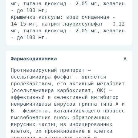
мг, титана диоксид - 2.05 мг, желатин
- до 100 мг;
крышечка капсулы: вода очищенная -
14-15 мг, натрия лаурилсульфат - 0.12
мг, титана диоксид - 2.05 мг, желатин
- до 100 мг.
Фармакодинамика
Противовирусный препарат —
осельтамивира фосфат — является
пролекарством, его активный метаболит
(осельтамивира карбоксилат, ОК) —
эффективный и селективный ингибитор
нейраминидазы вирусов гриппа типа А и
В — фермента, катализирующего процесс
высвобождения вновь образованных
вирусных частиц из инфицированных
клеток, их проникновение в клетки
эпителия дыхательных путей и