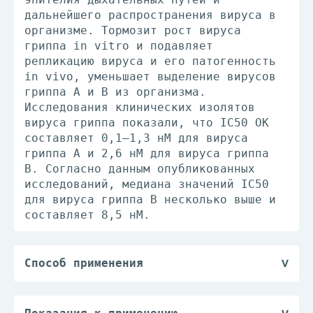
дальнейшего распространения вируса в
организме. Тормозит рост вируса
гриппа in vitro и подавляет
репликацию вируса и его патогенность
in vivo, уменьшает выделение вирусов
гриппа А и В из организма.
Исследования клинических изолятов
вируса гриппа показали, что IC50 ОК
составляет 0,1–1,3 нМ для вируса
гриппа А и 2,6 нМ для вируса гриппа
В. Согласно данным опубликованных
исследований, медиана значений IC50
для вируса гриппа В несколько выше и
составляет 8,5 нМ.
Способ применения
Внутрь, независимо от приема пищи или
во время еды.
Лечение