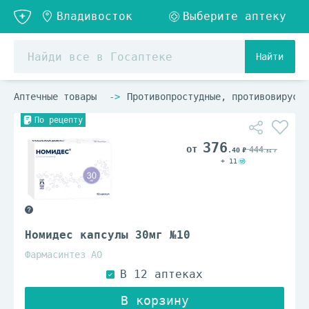
Найти
Аптечные товары
Противопростудные, противовирусны
По рецепту
376
444
.40
.86
+ 11
Номидес капсулы 30мг №10
Фармасинтез АО