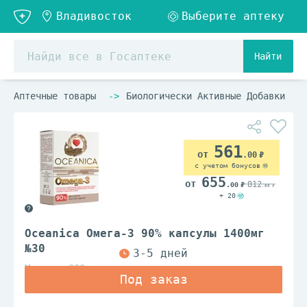
Найти
Аптечные товары
Биологически Активные Добавки
561
.00
с учетом бонусов
655
812
.00
.00
+ 20
Oceanica Омега-3 90% капсулы 1400мг
№30
Миррола ООО