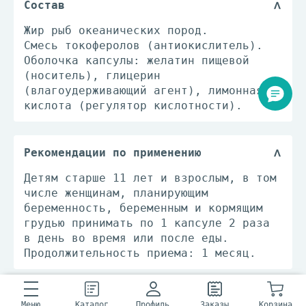
Состав
Жир рыб океанических пород.
Смесь токоферолов (антиокислитель).
Оболочка капсулы: желатин пищевой
(носитель), глицерин
(влагоудерживающий агент), лимонная
кислота (регулятор кислотности).
Рекомендации по применению
Детям старше 11 лет и взрослым, в том
числе женщинам, планирующим
беременность, беременным и кормящим
грудью принимать по 1 капсуле 2 раза
в день во время или после еды.
Продолжительность приема: 1 месяц.
Противопоказания
Меню
Каталог
Профиль
Заказы
Корзина