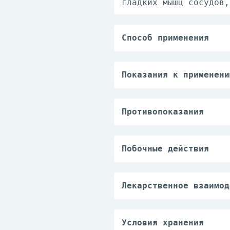
гладких мышц сосудов,
Способ применения
Принимать внутрь. Пос
Капсулу не рекомендуе
препарата.
Показания к применени
— доброкачественная г
Противопоказания
— повышенная чувствит
Побочные действия
Со стороны сердечно-с
гипотензия, ощущение 
Со стороны ЦНС: возмо
Лекарственное взаимод
Со стороны половой си
При одновременном при
концентрации тамсулоз
другими α1-адреноблок
Условия хранения