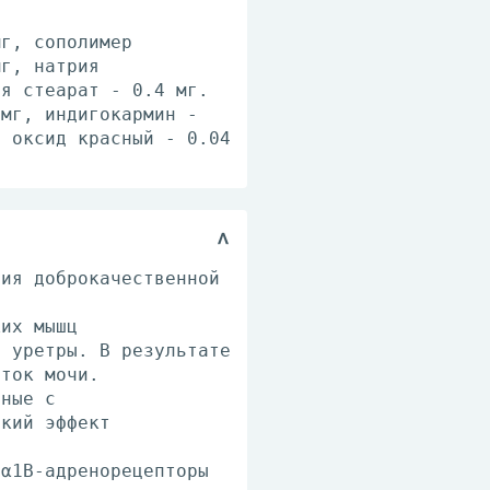
мг, сополимер
мг, натрия
ия стеарат - 0.4 мг.
 мг, индигокармин -
а оксид красный - 0.04
ния доброкачественной
ких мышц
и уретры. В результате
тток мочи.
нные с
ский эффект
 α1B-адренорецепторы