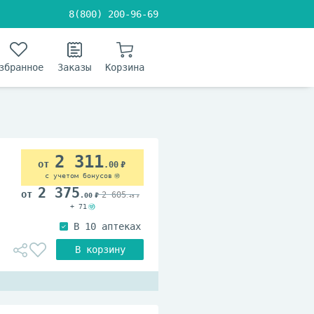
8(800) 200-96-69
збранное
Заказы
Корзина
2 311
.00
с учетом бонусов
2 375
2 605
.00
.49
+ 71