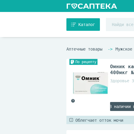
Каталог
Аптечные товары
Мужское
По рецепту
Омник ка
400мкг №
Здоровье З
В наличии 
Облегчает отток мочи