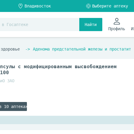
Найти
Профиль
И
 здоровье
Аденома предстательной железы и простатит
псулы с модифицированным высвобождением
100
иО ЗАО
в 10 аптеках