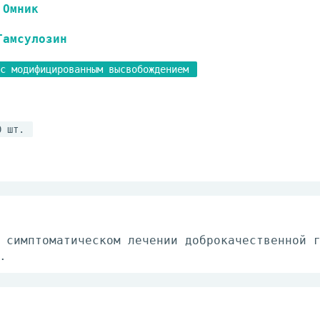
Омник
Тамсулозин
с модифицированным высвобождением
0 шт.
 симптоматическом лечении доброкачественной 
.