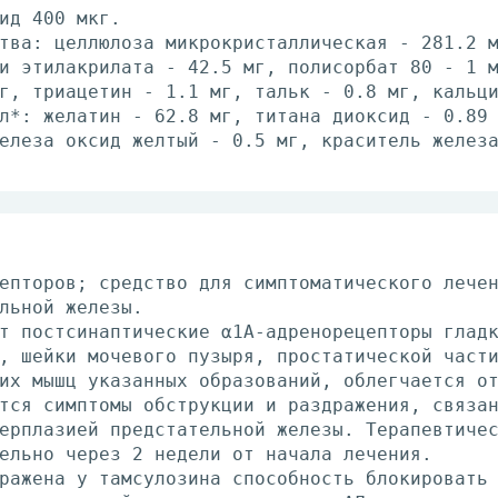
ид 400 мкг.
тва: целлюлоза микрокристаллическая - 281.2 
и этилакрилата - 42.5 мг, полисорбат 80 - 1 
г, триацетин - 1.1 мг, тальк - 0.8 мг, кальц
л*: желатин - 62.8 мг, титана диоксид - 0.89
елеза оксид желтый - 0.5 мг, краситель желез
епторов; средство для симптоматического лече
льной железы.
т постсинаптические α1A-адренорецепторы глад
, шейки мочевого пузыря, простатической част
их мышц указанных образований, облегчается о
тся симптомы обструкции и раздражения, связа
ерплазией предстательной железы. Терапевтиче
ельно через 2 недели от начала лечения.
ражена у тамсулозина способность блокировать