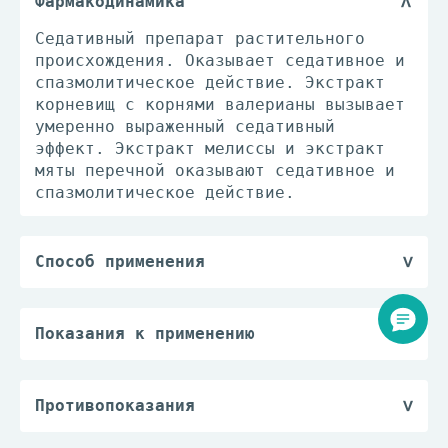
Фармакодинамика
Седативный препарат растительного
происхождения. Оказывает седативное и
спазмолитическое действие. Экстракт
корневищ с корнями валерианы вызывает
умеренно выраженный седативный
эффект. Экстракт мелиссы и экстракт
мяты перечной оказывают седативное и
спазмолитическое действие.
Способ применения
Принимают внутрь, запивая водой,
независимо от приема пищи.
Взрослым и детям старше 12 лет при
Показания к применению
повышенной нервной возбудимости,
— повышенная нервная возбудимость;
раздражительности назначают по 2-3
— бессонница;
таб. 2-3 раза/сут; при бессоннице –
— раздражительность.
Противопоказания
по 2-3 таб. за 30 мин-1 ч перед сном.
— дефицит лактазы, непереносимость
Максимальная суточная доза составляет