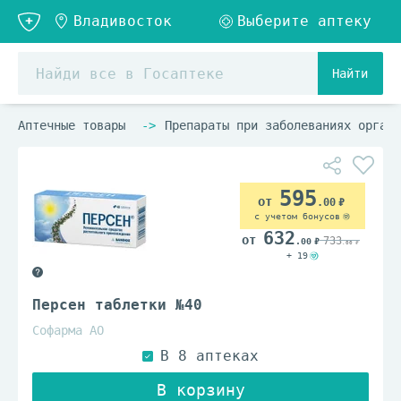
Найти
Аптечные товары
Препараты при заболеваниях органо
595
.00
с учетом бонусов
632
733
.00
.00
+ 19
Персен таблетки №40
Софарма АО