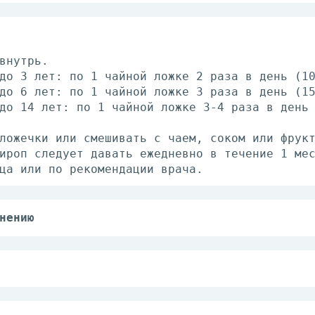
внутрь.
до 3 лет: по 1 чайной ложке 2 раза в день (1
до 6 лет: по 1 чайной ложке 3 раза в день (1
до 14 лет: по 1 чайной ложке 3-4 раза в день
ложечки или смешивать с чаем, соком или фрук
ироп следует давать ежедневно в течение 1 ме
ца или по рекомендации врача.
нению
внутрь.
до 3 лет: по 1 чайной ложке 2 раза в день (1
до 6 лет: по 1 чайной ложке 3 раза в день (1
до 14 лет: по 1 чайной ложке 3-4 раза в день
ьность к компонентам препарата.
вит® сироп для детей, содержит 3 г сахара в 
ложечки или смешивать с чаем, соком или фрук