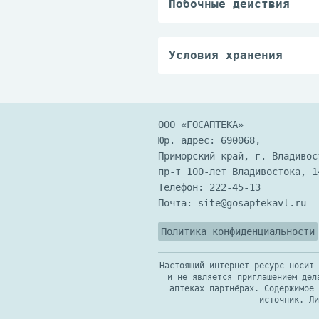
Побочные действия
отсутствии аппетита с
Возможны аллергически
приема через 1-3 меся
случайном приеме высо
Условия хранения
Хранить при температу
Хранить в недоступном
ООО «ГОСАПТЕКА»
Юр. адрес: 690068,
Приморский край, г. Владивос
пр-т 100-лет Владивостока, 1
Телефон:
222-45-13
Почта:
site@gosaptekavl.ru
Политика конфиденциальности
Настоящий интернет-ресурс носит 
и не является приглашением дел
аптеках партнёрах. Содержимое 
источник. Ли