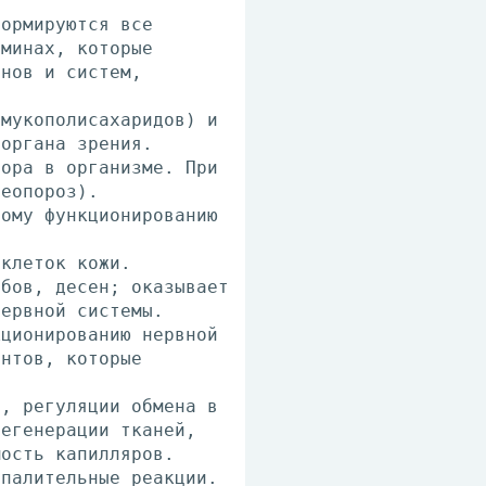
формируются все
аминах, которые
анов и систем,
 мукополисахаридов) и
 органа зрения.
фора в организме. При
теопороз).
ному функционированию
 клеток кожи.
убов, десен; оказывает
нервной системы.
кционированию нервной
ентов, которые
в, регуляции обмена в
регенерации тканей,
мость капилляров.
спалительные реакции.