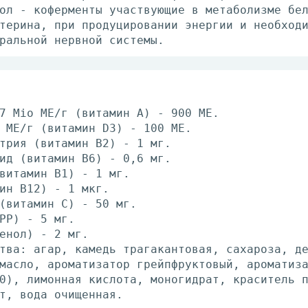
ол - коферменты участвующие в метаболизме бе
терина, при продуцировании энергии и необход
ральной нервной системы.
7 Мio ME/г (витамин А) - 900 МЕ.
 ME/г (витамин D3) - 100 МЕ.
трия (витамин В2) - 1 мг.
ид (витамин В6) - 0,6 мг.
витамин В1) - 1 мг.
ин В12) - 1 мкг.
(витамин С) - 50 мг.
РР) - 5 мг.
енол) - 2 мг.
тва: агар, камедь трагакантовая, сахароза, д
масло, ароматизатор грейпфруктовый, ароматиз
0), лимонная кислота, моногидрат, краситель 
т, вода очищенная.