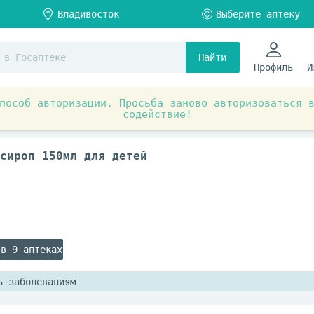
Найти
Профиль
И
пособ авторизации. Просьба заново авторизоваться 
содействие!
ы и БАД
Витамины для детей
сироп 150мл для детей
 в 9 аптеках
ь заболеваниям