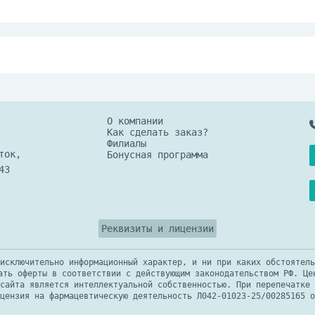
ироп следует давать ежедневно в течение 1 ме
е реакции. Не превышайте рекомендованной сут
ца или по рекомендации врача.
ких доз немедленно обратитесь к врачу.
ре не выше 25 °С, в защищенном от света мест
 для детей месте.
О компании
Как сделать заказ?
Филиалы
ток,
Бонусная программа
43
Реквизиты и лицензии
исключительно информационный характер, и ни при каких обстоятель
ать оферты в соответствии с действующим законодательством РФ. Це
сайта является интеллектуальной собственностью. При перепечатке 
цензия на фармацевтическую деятельность Л042-01023-25/00285165 о