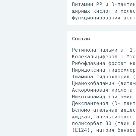
Витамин РР и D-пантен
жирных кислот и холес
функционирования цент
Состав
Ретинола пальмитат 1,
Колекальциферол 1 Мio
Рибофлавина фосфат на
Пиридоксина гидрохлор
Тиамина гидрохлорид (
Цианокобаламин (витам
Аскорбиновая кислота 
Никотинамид (витамин 
Декспантенол (D- пант
Вспомогательные вещес
жидкая, апельсиновое 
полисорбат 80 (твин 8
(Е124), натрия бензоа