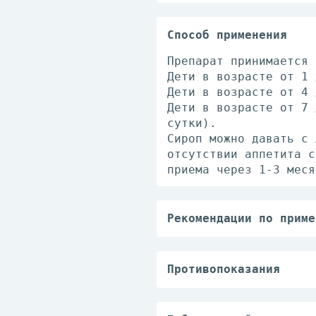
Способ применения
Препарат принимается 
Дети в возрасте от 1 
Дети в возрасте от 4 
Дети в возрасте от 7 
сутки).
Сироп можно давать с 
отсутствии аппетита с
приема через 1-3 меся
Рекомендации по приме
Препарат принимается 
Дети в возрасте от 1 
Дети в возрасте от 4 
Противопоказания
Дети в возрасте от 7 
Повышенная чувствител
сутки).
Сахарный диабет (Пико
Сироп можно давать с 
Гипервитаминоз А и Д.