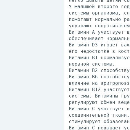
легко давать детям са
У малышей второго год
системы организма, сл
помогают нормально ра
улучшают сопротивляем
Витамин А участвует в
обеспечивает нормальн
Витамин D3 играет важ
его недостатке в кост
Витамин В1 нормализуе
нервной системы.
Витамин В2 способству
Витамин В6 способству
влияние на эритропоэз
Витамин В12 участвует
системы. Витамины гру
регулируют обмен веще
Витамин С участвует в
соеденительной ткани,
стимулирует образован
Витамин С повышает ус