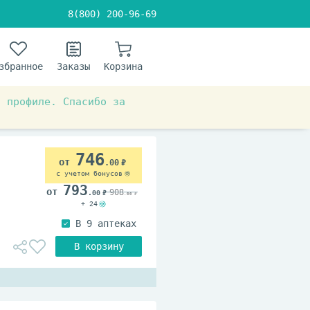
8(800) 200-96-69
збранное
Заказы
Корзина
в профиле. Спасибо за
746
.00
с учетом бонусов
793
908
.00
.00
+ 24