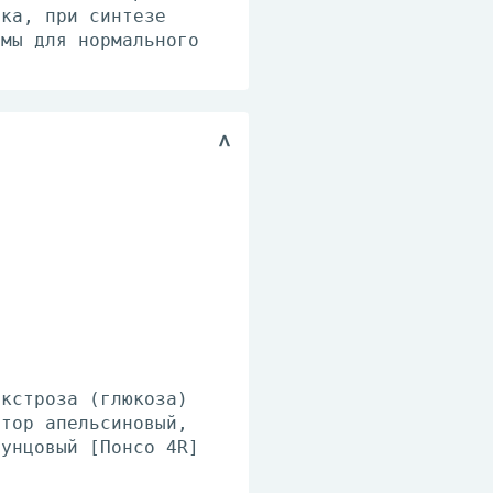
лка, при синтезе
имы для нормального
екстроза (глюкоза)
атор апельсиновый,
пунцовый [Понсо 4R]