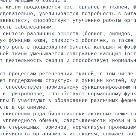
мого младшего возраста.
а жизни продолжается рост органов и тканей, 
едовательно, увеличивается потребность в вит
звиваться, способствуют улучшению работы орг
ость заболеваниям.
 синтезе различных веществ (белков, липидов,
ую функцию кожи, слизистых оболочек, а также
ную роль в поддержании баланса кальция и фос
ной ткани уменьшается содержание кальция (ос
т деятельность сердца и способствует нормаль
ет процессам регенерации тканей, в том числе
ет поддержанию структуры и функции костей, з
, способствует нормальному функционированию 
 в эритропоэзе, способствует нормальному фун
ппы В участвуют в образовании различных ферм
ств в организме.
 окислении ряда биологически активных вещест
 углеводного обмена, свертываемости крови и 
ие стероидных гормонов, нормализует проницае
тойчивость организма к инфекциям, снижает во