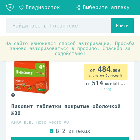
Найти
На сайте изменился способ авторизации. Просьба
Аптечные товары
Витамины и БАД
Витамины для 
заново авторизоваться в профиле. Спасибо за
содействие!
484
.00
с учетом бонусов
514
601
.00
.00
+ 15
Пиковит таблетки покрытые оболочкой
№30
КРКА д.д. Ново место АО