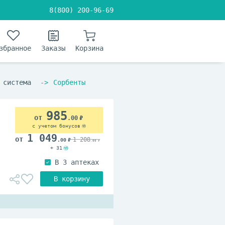
8(800) 200-96-69
збранное
Заказы
Корзина
 система
Сорбенты
985
.00
с учетом бонусов
1 049
1 208
.00
.00
+ 31