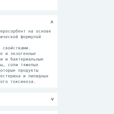
теросорбент на основе
мической формулой
и свойствами.
ые и экзогенные
ии и бактериальные
ды, соли тяжелых
которые продукты
лестерина и липидных
ного токсикоза.
 получения суспензии
стакана воды.