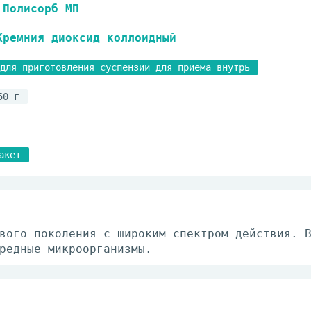
Полисорб МП
Кремния диоксид коллоидный
для приготовления суспензии для приема внутрь
50 г
акет
вого поколения с широким спектром действия. 
редные микроорганизмы.