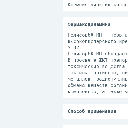
Кремния диоксид колло
Фармакодинамика
Полисорб® МП - неорга
высокодисперсного кре
SiO2.
Полисорб® МП обладает
В просвете ЖКТ препар
токсические вещества 
токсины, антигены, пи
металлов, радионуклид
обмена веществ органи
комплексов, а также м
Способ применения
Полисорб® МП принимаю
необходимое количеств