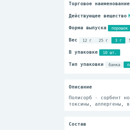
Торговое наименование
Действующее вещество
Форма выпуска
порошок 
Вес
12 г
25 г
3 г
В упаковке
10 шт.
Тип упаковки
банка
п
Описание
Полисорб - сорбент но
токсины, аллергены, в
Состав