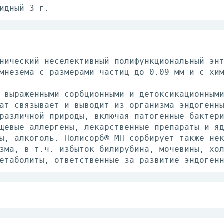
идный 3 г.
нический неселективный полифункциональный эн
мнезема с размерами частиц до 0.09 мм и с хи
 выраженными сорбционными и детоксикационным
ат связывает и выводит из организма эндогенн
различной природы, включая патогенные бактер
щевые аллергены, лекарственные препараты и я
ы, алкоголь. Полисорб® МП сорбирует также не
зма, в т.ч. избыток билирубина, мочевины, хо
етаболиты, ответственные за развитие эндоген
т внутрь только в виде водной суспензии. Для
о препарата тщательно размешивают в 1/4-1/2 