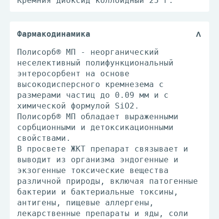
Кремния диоксид коллоидный 25 г.
Фармакодинамика
Полисорб® МП - неорганический
неселективный полифункциональный
энтеросорбент на основе
высокодисперсного кремнезема с
размерами частиц до 0.09 мм и с
химической формулой SiO2.
Полисорб® МП обладает выраженными
сорбционными и детоксикационными
свойствами.
В просвете ЖКТ препарат связывает и
выводит из организма эндогенные и
экзогенные токсические вещества
различной природы, включая патогенные
бактерии и бактериальные токсины,
антигены, пищевые аллергены,
лекарственные препараты и яды, соли