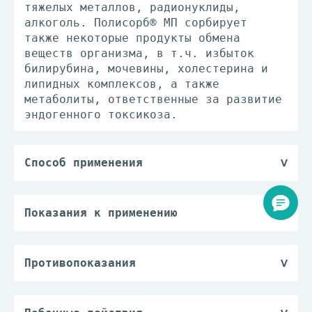
тяжелых металлов, радионуклиды,
алкоголь. Полисорб® МП сорбирует
также некоторые продукты обмена
веществ организма, в т.ч. избыток
билирубина, мочевины, холестерина и
липидных комплексов, а также
метаболиты, ответственные за развитие
эндогенного токсикоза.
Способ применения
Полисорб® МП принимают внутрь только
в виде водной суспензии. Для
получения суспензии необходимое
Показания к применению
количество препарата тщательно
— острые и хронические интоксикации
размешивают в 1/4-1/2 стакана воды.
различной этиологии у детей и
Рекомендуется готовить свежую
взрослых;
Противопоказания
суспензию перед каждым приемом
— острые кишечные инфекции различной
— язвенная болезнь желудка и
препарата и выпивать ее за 1 ч до еды
этиологии, включая пищевые
двенадцатиперстной кишки в фазе
или приема других препаратов.
токсикоинфекции, а также диарейный
обострения;