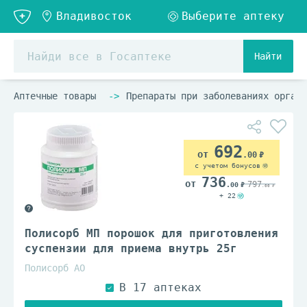
Найти
Аптечные товары
Препараты при заболеваниях органо
692
.00
с учетом бонусов
736
797
.00
.00
+ 22
Полисорб МП порошок для приготовления
суспензии для приема внутрь 25г
Полисорб АО