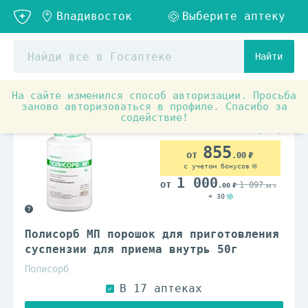
Найти
На сайте изменился способ авторизации. Просьба
Аптечные товары
Препараты при заболеваниях органо
заново авторизоваться в профиле. Спасибо за
содействие!
855
.00
с учетом бонусов
1 000
1 097
.00
.00
+ 30
Полисорб МП порошок для приготовления
суспензии для приема внутрь 50г
Полисорб