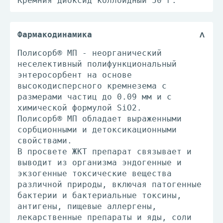
Кремния диоксид коллоидный 50 г.
Фармакодинамика
Полисорб® МП - неорганический
неселективный полифункциональный
энтеросорбент на основе
высокодисперсного кремнезема с
размерами частиц до 0.09 мм и с
химической формулой SiO2.
Полисорб® МП обладает выраженными
сорбционными и детоксикационными
свойствами.
В просвете ЖКТ препарат связывает и
выводит из организма эндогенные и
экзогенные токсические вещества
различной природы, включая патогенные
бактерии и бактериальные токсины,
антигены, пищевые аллергены,
лекарственные препараты и яды, соли