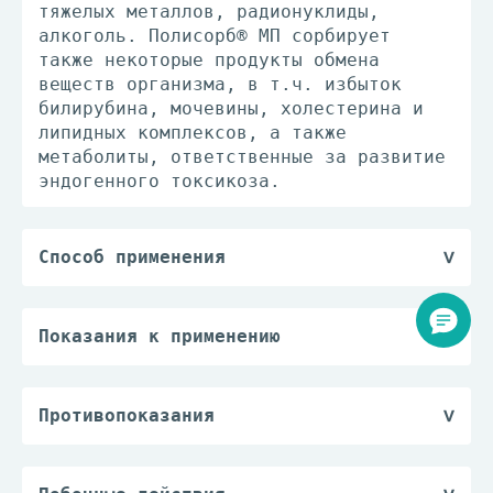
тяжелых металлов, радионуклиды,
алкоголь. Полисорб® МП сорбирует
также некоторые продукты обмена
веществ организма, в т.ч. избыток
билирубина, мочевины, холестерина и
липидных комплексов, а также
метаболиты, ответственные за развитие
эндогенного токсикоза.
Способ применения
Полисорб® МП принимают внутрь только
в виде водной суспензии. Для
получения суспензии необходимое
Показания к применению
количество препарата тщательно
— острые и хронические интоксикации
размешивают в 1/4-1/2 стакана воды.
различной этиологии у детей и
Рекомендуется готовить свежую
взрослых;
Противопоказания
суспензию перед каждым приемом
— острые кишечные инфекции различной
— язвенная болезнь желудка и
препарата и выпивать ее за 1 ч до еды
этиологии, включая пищевые
двенадцатиперстной кишки в фазе
или приема других препаратов.
токсикоинфекции, а также диарейный
обострения;