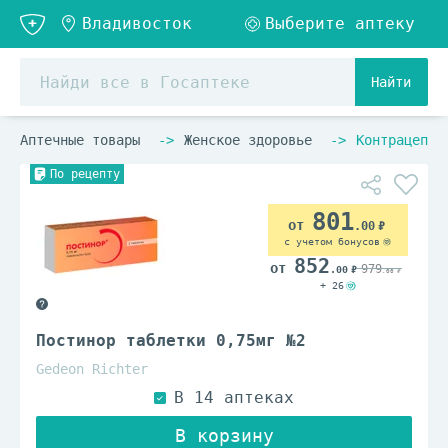
Найти
Аптечные товары
Женское здоровье
Контрацепти
По рецепту
801
.00
с учетом бонусов
852
979
.00
.00
+ 26
Постинор таблетки 0,75мг №2
Gedeon Richter