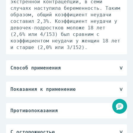
экстренной контрацепции, в семи
случаях наступила беременность. Таким
образом, общий коэффициент неудачи
составил 2,3%. Коэффициент неудачи у
девочек-подростков моложе 18 лет
(2,6% или 4/153) был сравним с
коэффициентом неудачи у женщин 18 лет
и старше (2,0% или 3/152).
Способ применения
Внутрь. Таблетку следует запивать
небольшим количеством воды.
Препарат может применяться в любой
Показания к применению
период менструального цикла. В случае
Препарат Постинор показан к
нерегулярного менструального цикла
применению у женщин в возрасте от 16
необходимо предварительно исключить
лет для экстренной (посткоитальной)
Противопоказания
беременность.
контрацепции в течение 72 часов после
— гиперчувствительность к
Для достижения более надежного
незащищенного полового контакта или в
левоноргестрелу или к любому из
контрацептивного эффекта 2 таблетки
случае ненадежности применяемого
вспомогательных веществ;
С осторожностью