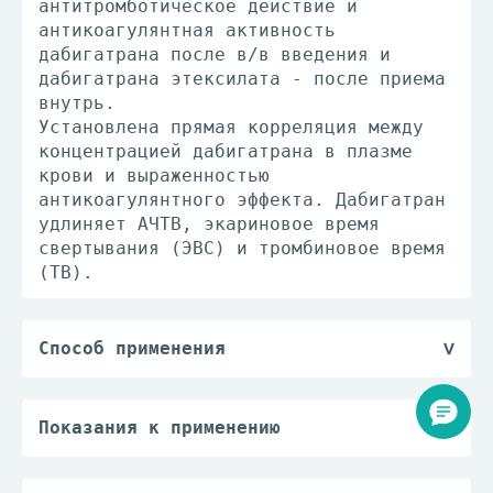
антитромботическое действие и
антикоагулянтная активность
дабигатрана после в/в введения и
дабигатрана этексилата - после приема
внутрь.
Установлена прямая корреляция между
концентрацией дабигатрана в плазме
крови и выраженностью
антикоагулянтного эффекта. Дабигатран
удлиняет АЧТВ, экариновое время
свертывания (ЭВС) и тромбиновое время
(ТВ).
Способ применения
Капсулы следует принимать внутрь, 1
или 2 раза/сут, независимо от времени
приема пищи, запивая стаканом воды
Показания к применению
для облегчения прохождения препарата
— профилактика венозной тромбоэмболии
в желудок. Не следует вскрывать
у больных после ортопедических