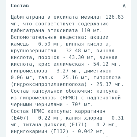
Состав
Дабигатрана этексилата мезилат 126.83
мг, что соответствует содержанию
дабигатрана этексилата 110 мг.
Вспомогательные вещества: акации
камедь - 6.50 мг, винная кислота,
крупнозернистая - 32.48 мг, винная
кислота, порошок - 43.30 мг, винная
кислота, кристаллическая - 54.12 мг,
гипромеллоза - 3.27 мг, диметикон -
0.06 мг, тальк - 25.16 мг, гипролоза
(гидроксипропилцеллюлоза) - 25.37 мг.
Состав капсульной оболочки: капсула
из гипромеллозы (HPMC) с надпечаткой
черными чернилами - 70* мг.
Состав HPMC капсулы: каррагинан
(E407) - 0.22 мг, калия хлорид - 0.31
мг, титана диоксид (E171) - 4.2 мг,
индигокармин (Е132) - 0.042 мг,