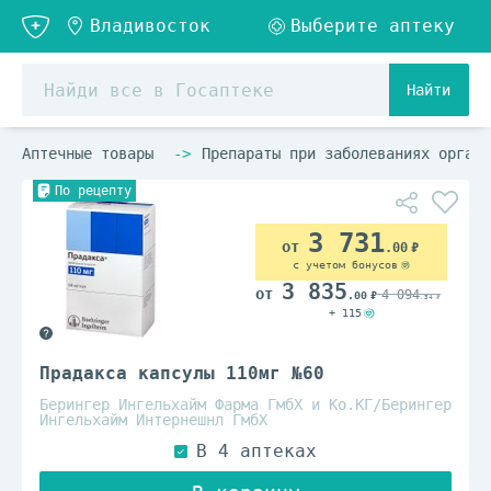
Найти
Аптечные товары
Препараты при заболеваниях органо
По рецепту
3 731
.00
с учетом бонусов
3 835
4 094
.00
.34
+ 115
Прадакса капсулы 110мг №60
Берингер Ингельхайм Фарма ГмбХ и Ко.КГ/Берингер
Ингельхайм Интернешнл ГмбХ