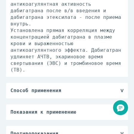
антикоагулянтная активность
дабигатрана после в/в введения и
дабигатрана этексилата - после приема
внутрь.
Установлена прямая корреляция между
концентрацией дабигатрана в плазме
крови и выраженностью
антикоагулянтного эффекта. Дабигатран
удлиняет АЧТВ, экариновое время
свертывания (ЭВС) и тромбиновое время
(ТВ).
Способ применения
Капсулы следует принимать внутрь, 1
или 2 раза/сут, независимо от времени
приема пищи, запивая стаканом воды
Показания к применению
для облегчения прохождения препарата
— профилактика венозной тромбоэмболии
в желудок. Не следует вскрывать
у больных после ортопедических
капсулу.
операций;
Противопоказания