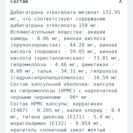
Состав
Дабигатрана этексилата мезилат 172.95
мг, что соответствует содержанию
дабигатрана этексилата 150 мг.
Вспомогательные вещества: акации
камедь - 8.86 мг, винная кислота
(крупнозернистая) - 44.28 мг, винная
кислота (порошок) - 59.05 мг, винная
кислота (кристаллическая) - 73.81 мг,
гипромеллоза - 4.46 мг, диметикон -
0.08 мг, тальк - 34.31 мг, гипролоза
(гидроксипропилцеллюлоза) - 34.59 мг.
Состав капсульной оболочки: капсула
из гипромеллозы (HPMC) с надпечаткой
черными чернилами - 90* мг.
Состав HPMC капсулы: каррагинан
(E407) - 0.285 мг, калия хлорид - 0.4
мг, титана диоксид (E171) - 5.4 мг,
индигокармин (Е132) - 0.054 мг,
краситель солнечный закат желтый