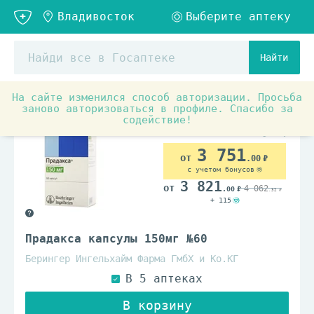
Найти
На сайте изменился способ авторизации. Просьба
Аптечные товары
Препараты при заболеваниях органо
заново авторизоваться в профиле. Спасибо за
содействие!
По рецепту
3 751
.00
с учетом бонусов
3 821
4 062
.00
.32
+ 115
Прадакса капсулы 150мг №60
Берингер Ингельхайм Фарма ГмбХ и Ко.КГ