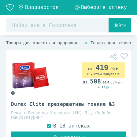
Найти
Товары для красоты и здоровья
Товары для взрослых
419
.00
с учетом бонусов
508
534
.00
.00
+ 15
Durex Elite презервативы тонкие №3
Рекитт Бенкизер Хэлскэар (ЮК) Лтд./ЭсЭсЭл
Мануфэктуринг