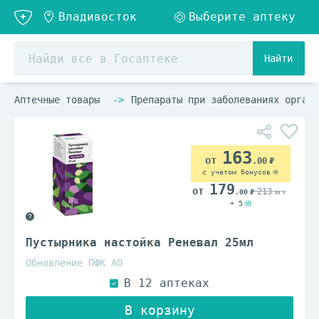
Найти
Аптечные товары
Препараты при заболеваниях органо
163
.00
с учетом бонусов
179
213
.00
.00
+ 5
Пустырника настойка Реневал 25мл
Обновление ПФК АО