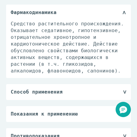
Фармакодинамика
Средство растительного происхождения.
Оказывает седативное, гипотензивное,
отрицательное хронотропное и
кардиотоническое действие. Действие
обусловлено свойствами биологически
активных веществ, содержащихся в
растении (в т.ч. гликозидов,
алкалоидов, флавоноидов, сапонинов).
Способ применения
Принимают внутрь 3-4 раза/сут.
Показания к применению
Невротические и астеноневротические
расстройства, сопровождающиеся
нарушениями сна; неврастения, неврозы
Противопоказания