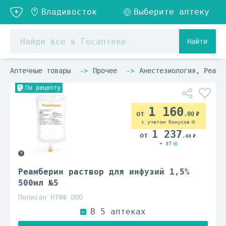
Найти
Аптечные товары
Прочее
Анестезиология, Реани
По рецепту
1 160
.00
с учетом бонусов
1 237
.48
+ 37
Реамберин раствор для инфузий 1,5%
500мл №5
Полисан НТФФ ООО