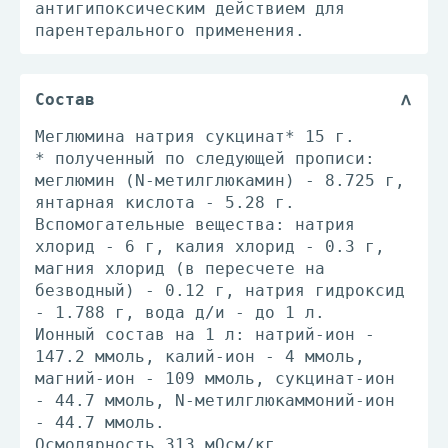
антигипоксическим действием для
парентерального применения.
Состав
Меглюмина натрия сукцинат* 15 г.
* полученный по следующей прописи:
меглюмин (N-метилглюкамин) - 8.725 г,
янтарная кислота - 5.28 г.
Вспомогательные вещества: натрия
хлорид - 6 г, калия хлорид - 0.3 г,
магния хлорид (в пересчете на
безводный) - 0.12 г, натрия гидроксид
- 1.788 г, вода д/и - до 1 л.
Ионный состав на 1 л: натрий-ион -
147.2 ммоль, калий-ион - 4 ммоль,
магний-ион - 109 ммоль, сукцинат-ион
- 44.7 ммоль, N-метилглюкаммоний-ион
- 44.7 ммоль.
Осмолярность 313 мОсм/кг.