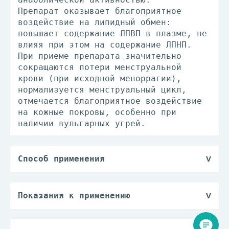
Препарат оказывает благоприятное
воздействие на липидный обмен:
повышает содержание ЛПВП в плазме, не
влияя при этом на содержание ЛПНП.
При приеме препарата значительно
сокращаются потери менструальной
крови (при исходной меноррагии),
нормализуется менструальный цикл,
отмечается благоприятное воздействие
на кожные покровы, особенно при
наличии вульгарных угрей.
Способ применения
Препарат назначают внутрь.
Прием таблеток начинают с 1-го дня
менструального цикла. Назначают по 1
Показания к применению
таб./сут в течение 21 дня, по
— контрацепция.
возможности в одно и то же время
суток. После приема последней