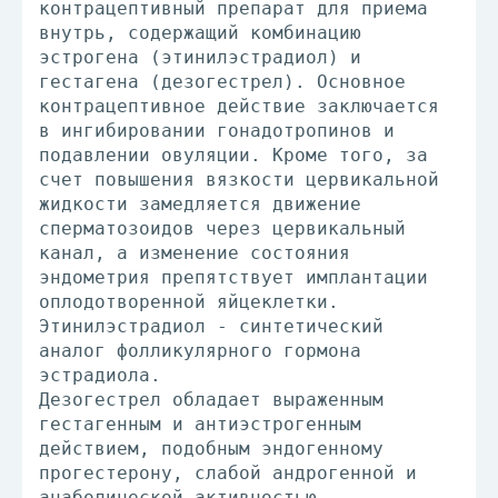
контрацептивный препарат для приема
внутрь, содержащий комбинацию
эстрогена (этинилэстрадиол) и
гестагена (дезогестрел). Основное
контрацептивное действие заключается
в ингибировании гонадотропинов и
подавлении овуляции. Кроме того, за
счет повышения вязкости цервикальной
жидкости замедляется движение
сперматозоидов через цервикальный
канал, а изменение состояния
эндометрия препятствует имплантации
оплодотворенной яйцеклетки.
Этинилэстрадиол - синтетический
аналог фолликулярного гормона
эстрадиола.
Дезогестрел обладает выраженным
гестагенным и антиэстрогенным
действием, подобным эндогенному
прогестерону, слабой андрогенной и
анаболической активностью.