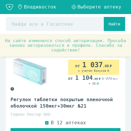
Найти
На сайте изменился способ авторизации. Просьба
Аптечные товары
Женское здоровье
Контрацепти
заново авторизоваться в профиле. Спасибо за
содействие!
По рецепту
1 037
.00
с учетом бонусов
1 104
1 272
.00
.00
+ 33
Регулон таблетки покрытые пленочной
оболочкой 150мкг+30мкг №21
Гедеон Рихтер ОАО