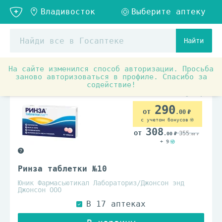
Найти
На сайте изменился способ авторизации. Просьба
Аптечные товары
Противопростудные, противовирусны
заново авторизоваться в профиле. Спасибо за
содействие!
290
.00
с учетом бонусов
308
355
.00
.00
+ 9
Ринза таблетки №10
Юник Фармасьютикал Лабораториз/Джонсон энд
Джонсон ООО