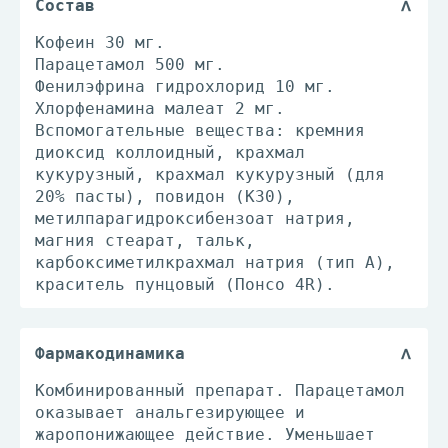
Состав
Кофеин 30 мг.
Парацетамол 500 мг.
Фенилэфрина гидрохлорид 10 мг.
Хлорфенамина малеат 2 мг.
Вспомогательные вещества: кремния
диоксид коллоидный, крахмал
кукурузный, крахмал кукурузный (для
20% пасты), повидон (К30),
метилпарагидроксибензоат натрия,
магния стеарат, тальк,
карбоксиметилкрахмал натрия (тип А),
краситель пунцовый (Понсо 4R).
Фармакодинамика
Комбинированный препарат. Парацетамол
оказывает анальгезирующее и
жаропонижающее действие. Уменьшает