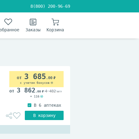
8(800) 200-96-69
збранное
Заказы
Корзина
3 685
.00
с учетом бонусов
3 862
4 482
.00
.00
+ 116