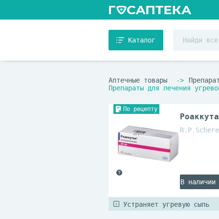
Каталог
Аптечные товары
Препара
Препараты для лечения угрево
По рецепту
Роаккута
R.P.Schere
В наличии
Устраняет угревую сыпь