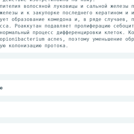
пителия волосяной луковицы и сальной железы 
железы и к закупорке последнего кератином и 
ует образование комедона и, в ряде случаев, 
сса. Роаккутан подавляет пролиферацию себоци
нормальный процесс дифференцировки клеток. К
opionibacterium acnes, поэтому уменьшение об
ую колонизацию протока.
один или два раза в день.
тивность Роаккутана и его побочные действия 
льных. Это диктует необходимость индивидуаль
ю
(узелково-кистозные, конглобатные акне или а
ледует начинать с дозы 0.5 мг/кг массы тела/
ся от 0.5 до 1.0 мг/кг массы тела в сутки. Б
я другим видам терапии.
левания или с акне туловища могут потребоват
очность;
0 мг/кг/сут. Доказано, что частота ремиссии 
при использовании курсовой дозы 120 -150 мг/
идемия;
ость терапии у конкретных больных меняется в