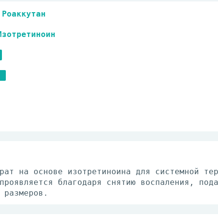
Роаккутан
Изотретиноин
рат на основе изотретиноина для системной те
проявляется благодаря снятию воспаления, под
 размеров.