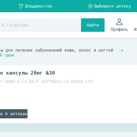
Найти
Профиль
И
ты для лечения заболеваний кожи, волос и ногтей
й сыпи
н капсулы 20мг №30
r GmbH & Co.KG/F.Hoffmann-La Roche Ltd
 в 6 аптеках