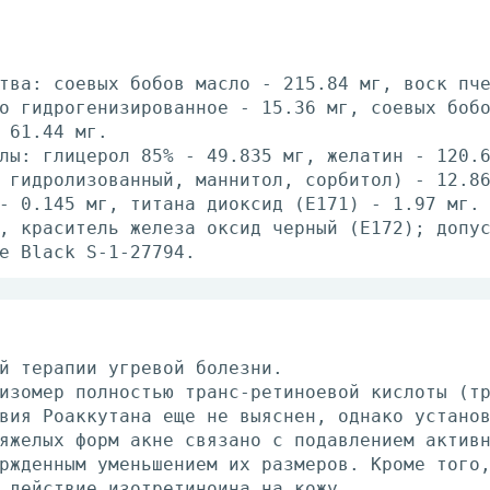
тва: соевых бобов масло - 215.84 мг, воск пч
о гидрогенизированное - 15.36 мг, соевых боб
 61.44 мг.
лы: глицерол 85% - 49.835 мг, желатин - 120.
 гидролизованный, маннитол, сорбитол) - 12.8
- 0.145 мг, титана диоксид (E171) - 1.97 мг.
, краситель железа оксид черный (E172); допу
e Black S-1-27794.
й терапии угревой болезни.
изомер полностью транс-ретиноевой кислоты (т
вия Роаккутана еще не выяснен, однако устано
яжелых форм акне связано с подавлением актив
ржденным уменьшением их размеров. Кроме того
 действие изотретиноина на кожу.