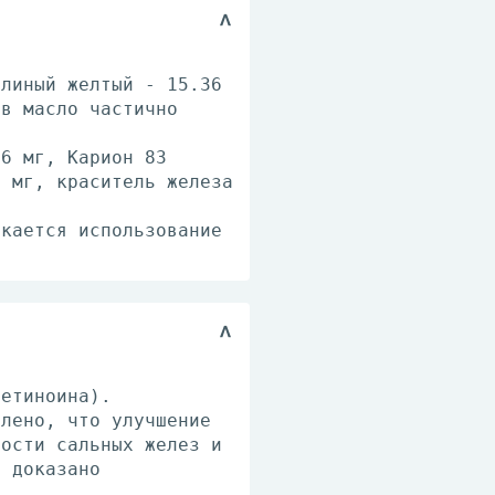
елиный желтый - 15.36
ов масло частично
66 мг, Карион 83
6 мг, краситель железа
скается использование
ретиноина).
влено, что улучшение
ности сальных желез и
, доказано