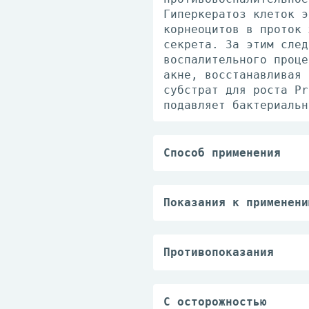
Гиперкератоз клеток э
корнеоцитов в проток 
секрета. За этим след
воспалительного проце
акне, восстанавливая 
субстрат для роста Pr
подавляет бактериальн
Способ применения
Внутрь, во время еды 
Терапевтическая эффек
варьируют у разных бо
Показания к применени
ходе лечения.
— тяжелые формы акне 
Лечение Роаккутаном с
образования рубцов);
больных доза колеблет
— акне, не поддающиес
Противопоказания
тяжелыми формами забо
— печеночная недостат
суточные дозы - до 2.
— гипервитаминоз А;
рецидивов оптимальны 
— выраженная гиперлип
С осторожностью
поэтому продолжительн