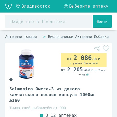
Найти
Аптечные товары
Биологически Активные Добавки
2 086
.00
с учетом бонусов
2 205
2 362
.00
.00
+ 66
Salmonica Омега-3 из дикого
камчатского лосося капсулы 1000мг
№160
Тымлатский рыбокомбинат ООО