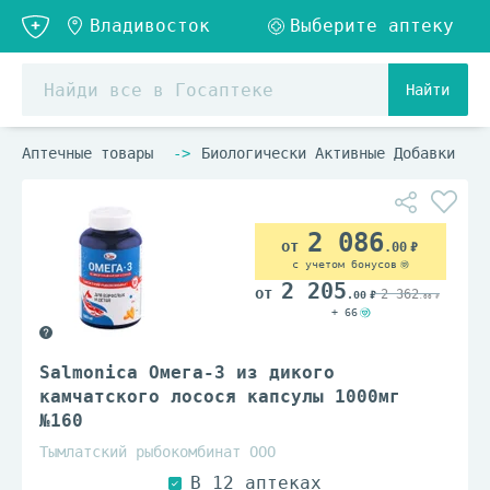
Найти
Аптечные товары
Биологически Активные Добавки
2 086
.00
с учетом бонусов
2 205
2 362
.00
.00
+ 66
Salmonica Омега-3 из дикого
камчатского лосося капсулы 1000мг
№160
Тымлатский рыбокомбинат ООО