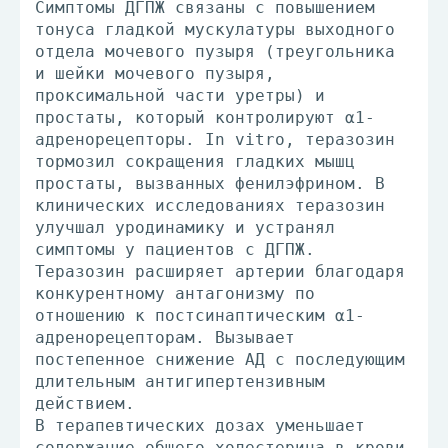
Симптомы ДГПЖ связаны с повышением
тонуса гладкой мускулатуры выходного
отдела мочевого пузыря (треугольника
и шейки мочевого пузыря,
проксимальной части уретры) и
простаты, который контролируют α1-
адренорецепторы. In vitro, теразозин
тормозил сокращения гладких мышц
простаты, вызванных фенилэфрином. В
клинических исследованиях теразозин
улучшал уродинамику и устранял
симптомы у пациентов с ДГПЖ.
Теразозин расширяет артерии благодаря
конкурентному антагонизму по
отношению к постсинаптическим α1-
адренорецепторам. Вызывает
постепенное снижение АД с последующим
длительным антигипертензивным
действием.
В терапевтических дозах уменьшает
содержание общего холестерина в крови