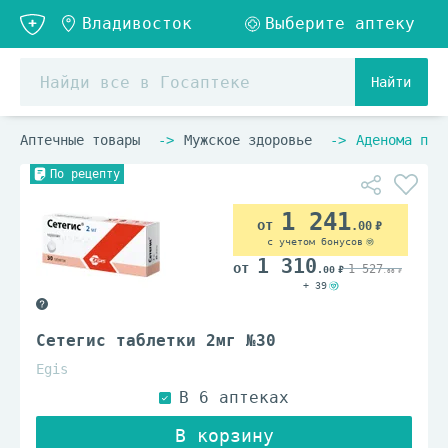
Найти
Аптечные товары
Мужское здоровье
Аденома пре
По рецепту
1 241
.00
с учетом бонусов
1 310
1 527
.00
.00
+ 39
Сетегис таблетки 2мг №30
Egis