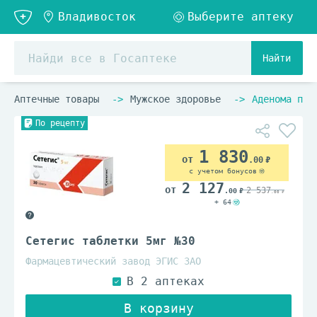
Найти
Аптечные товары
Мужское здоровье
Аденома пре
По рецепту
1 830
.00
с учетом бонусов
2 127
2 537
.00
.00
+ 64
Сетегис таблетки 5мг №30
Фармацевтический завод ЭГИС ЗАО