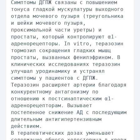
Симптомы ДГПЖ связаны с повышением
тонуса гладкой мускулатуры выходного
отдела мочевого пузыря (треугольника
и шейки мочевого пузыря,
проксимальной части уретры) и
простаты, который контролируют α1-
адренорецепторы. In vitro, теразозин
тормозил сокращения гладких мышц
простаты, вызванных фенилэфрином. В
клинических исследованиях теразозин
улучшал уродинамику и устранял
симптомы у пациентов с ДГПЖ.
Теразозин расширяет артерии благодаря
конкурентному антагонизму по
отношению к постсинаптическим α1-
адренорецепторам. Вызывает
постепенное снижение АД с последующим
длительным антигипертензивным
действием.
В терапевтических дозах уменьшает
содержание общего холестерина в крови