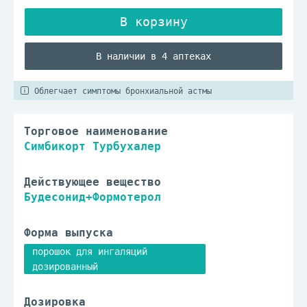
В наличии в 4 аптеках
Облегчает симптомы бронхиальной астмы
Торговое наименование
Симбикорт Турбухалер
Действующее вещество
Будесонид+Формотерол
Форма выпуска
порошок для ингаляций
дозированный
Дозировка