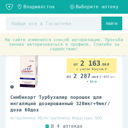
Найти
На сайте изменился способ авторизации. Просьба
Аптечные товары
Препараты при заболеваниях органо
заново авторизоваться в профиле. Спасибо за
содействие!
По рецепту
2 163
.00
с учетом бонусов
2 287
2 457
.00
.83
+ 69
Симбикорт Турбухалер порошок для
ингаляций дозированный 320мкг+9мкг/
доза 60доз
АстраЗенека АБ/АстраЗенека Индастриз ООО