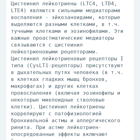
Цистеинил лейкотриены (LTC4, LTD4,
LTE4) являются сильными медиаторами
воспаления - эйкозаноидами, которые
выделяются разными клетками, в т.ч.
тучными клетками и эозинофилами. Эти
важные проастматические медиаторы
связываются с цистеинил
лейкотриеновыми рецепторами.
Цистеинил лейкотриеновые рецепторы I
типа (CysLT1-рецепторы) присутствуют
в дыхательных путях человека (в т.ч.
в клетках гладких мышц бронхов,
макрофагах) и других клетках
провоспаления (включая эозинофилы и
некоторые миелоидные стволовые
клетки). Цистеинил лейкотриены
коррелируют с патофизиологией
бронхиальной астмы и аллергического
ринита. При астме лейкотриен-
опосредованные эффекты включают