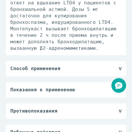
ответ на вдыхание LTD4 у пациентов с
бронхиальной астмой. Дозы 5 мг
достаточно для купирования
бронхоспазма, индуцированного LTD4.
Монтелукаст вызывает бронходилатацию
в течение 2 ч после приема внутрь и
может дополнять бронходилатацию,
вызванную β2-адреномиметиками.
Способ применения
Препарат принимают внутрь 1 раз/сут
независимо от приема пищи. Для
лечения бронхиальной астмы препарат
Показания к применению
Сингуляр следует принимать вечером.
— профилактика и длительное лечение
При лечении аллергических ринитов
бронхиальной астмы у детей в возрасте
препарат можно принимать в любое
от 2 лет до 5 лет, включая
Противопоказания
время суток по желанию пациента.
предупреждение дневных и ночных
— повышенная чувствительность к
Пациенты с бронхиальной астмой и
симптомов заболевания, лечение
любому из компонентов препарата;
аллергическими ринитами должны
бронхиальной астмы у пациентов с
— детский возраст до 2 лет;