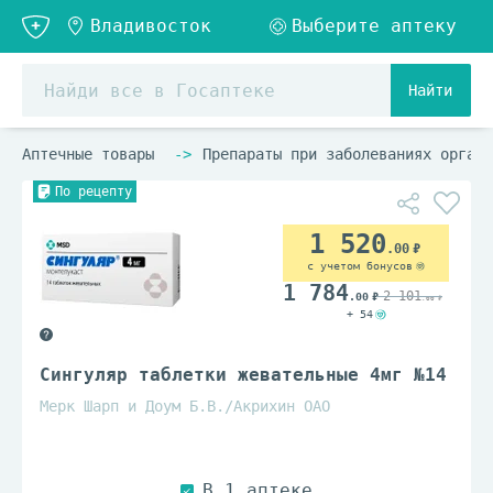
Найти
Аптечные товары
Препараты при заболеваниях органо
По рецепту
1 520
.00
с учетом бонусов
1 784
2 101
.00
.00
+ 54
Сингуляр таблетки жевательные 4мг №14
Мерк Шарп и Доум Б.В./Акрихин ОАО