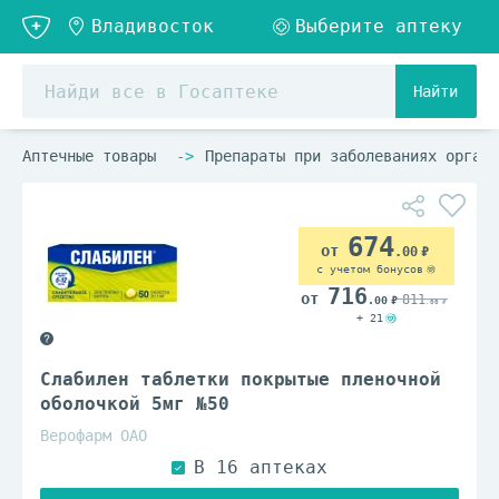
Найти
Аптечные товары
Препараты при заболеваниях органо
674
.00
с учетом бонусов
716
811
.00
.00
+ 21
Слабилен таблетки покрытые пленочной
оболочкой 5мг №50
Верофарм ОАО