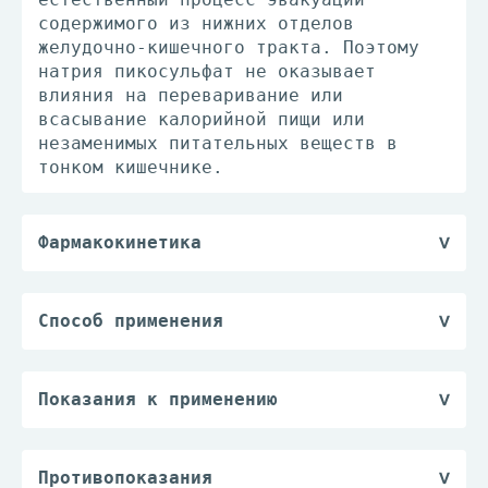
содержимого из нижних отделов
желудочно-кишечного тракта. Поэтому
натрия пикосульфат не оказывает
влияния на переваривание или
всасывание калорийной пищи или
незаменимых питательных веществ в
тонком кишечнике.
Фармакокинетика
Абсорбция и распределение
После перорального приема натрия
пикосульфат поступает в толстую кишку
Способ применения
без значительной абсорбции. Таким
Внутрь. Таблетки необходимо запивать
образом, энтерогепатическая
достаточным количеством жидкости (не
циркуляция препарата исключается.
менее полстакана воды).
Показания к применению
Биотрансформация
Рекомендуется следующий режим
В качестве слабительного средства в
В дистальном отделе толстого
дозирования:
следующих случаях:
кишечника происходит расщепление
Для взрослых и детей старше 10 лет -
— запор, обусловленный атонией и
Противопоказания
натрия пикосульфата с образованием