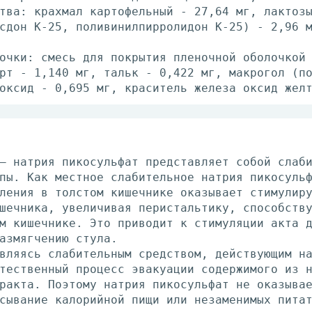
тва: крахмал картофельный - 27,64 мг, лактоз
сдон К-25, поливинилпирролидон К-25) - 2,96 
очки: смесь для покрытия пленочной оболочкой
рт - 1,140 мг, тальк - 0,422 мг, макрогол (п
оксид - 0,695 мг, краситель железа оксид жел
– натрия пикосульфат представляет собой слаб
пы. Как местное слабительное натрия пикосуль
ления в толстом кишечнике оказывает стимулир
шечника, увеличивая перистальтику, способств
м кишечнике. Это приводит к стимуляции акта 
азмягчению стула.
вляясь слабительным средством, действующим н
тественный процесс эвакуации содержимого из 
ракта. Поэтому натрия пикосульфат не оказыва
сывание калорийной пищи или незаменимых пита