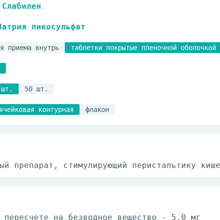
Слабилен
Натрия пикосульфат
я приема внутрь
таблетки покрытые пленочной оболочкой
 шт.
50 шт.
ячейковая контурная
флакон
ый препарат, стимулирующий перистальтику киш
 пересчете на безводное вещество - 5,0 мг