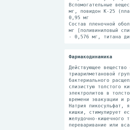
Вспомогательные вещес
мг, повидон К-25 (пла
0,95 мг
Состав пленочной обол
мг [поливиниловый спи
- 0,576 мг, титана ди
Фармакодинамика
Действующее вещество 
триарилметановой груп
бактериального расщеп
слизистую толстого ки
электролитов в толсто
времени эвакуации и р
Натрия пикосульфат, я
кишки, стимулирует ес
желудочно-кишечного т
переваривание или вса