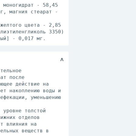
ы моногидрат - 58,45
мг, магния стеарат -
 желтого цвета - 2,85
олиэтиленгликоль 3350)
тый] - 0,017 мг.
ительное
фат после
ующее действие на
ует накоплению воды и
дефекации, уменьшению
а уровне толстой
нижних отделов
ет влияния на
тельных веществ в