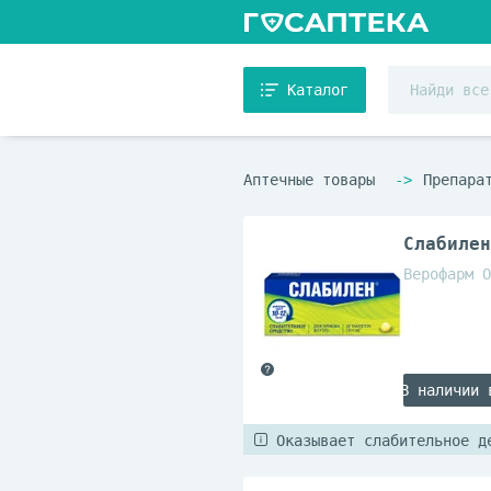
Каталог
Аптечные товары
Препара
Слабилен
Верофарм О
В наличии 
Оказывает слабительное д