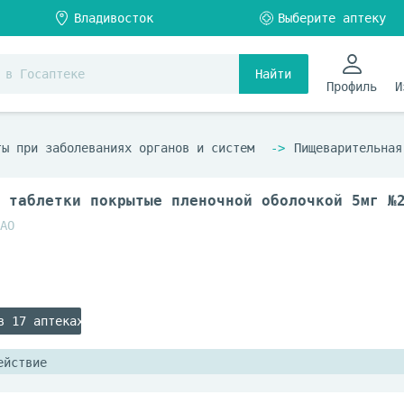
Найти
Профиль
И
ты при заболеваниях органов и систем
Пищеварительная
 таблетки покрытые пленочной оболочкой 5мг №
АО
в 17 аптеках
ействие