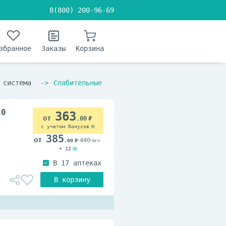
8(800) 200-96-69
збранное
Заказы
Корзина
 система
Слабительные
20
363
.00
с учетом бонусов
385
440
.00
.00
+ 12