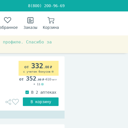
8(800) 200-96-69
збранное
Заказы
Корзина
в профиле. Спасибо за
332
.00
с учетом бонусов
352
410
.00
.00
+ 11