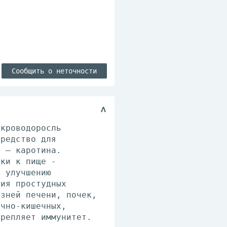
Сообщить о неточности
икроводоросль
средство для
а – каротина.
вки к пище -
т улучшению
тия простудных
езней печени, почек,
очно-кишечных,
крепляет иммунитет.