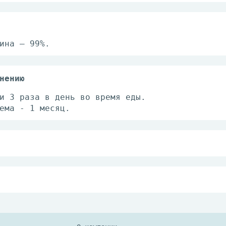
ина – 99%.
нению
и 3 раза в день во время еды.
ема - 1 месяц.
носимость компонентов БАД, беременность, кор
мнатной температуре.