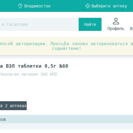
Найти
Профиль
И
пособ авторизации. Просьба заново авторизоваться 
содействие!
ы и БАД
Витамины и витаминно-минеральные комплексы
а ВЭЛ таблетки 0,5г №60
Экология питания ЗАО НПО
 в 2 аптеках
ков