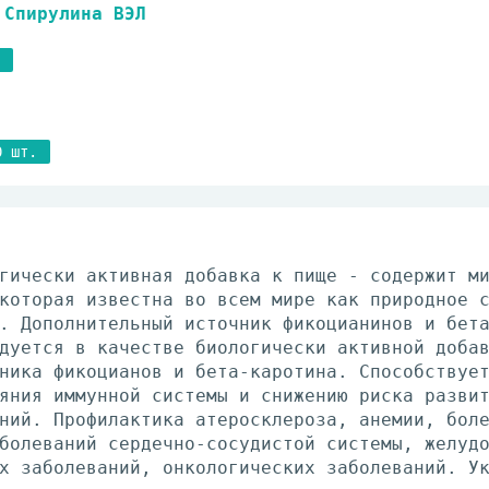
Спирулина ВЭЛ
0 шт.
гически активная добавка к пище - содержит м
которая известна во всем мире как природное 
. Дополнительный источник фикоцианинов и бет
дуется в качестве биологически активной доба
ника фикоцианов и бета-каротина. Способствуе
яния иммунной системы и снижению риска разви
ний. Профилактика атеросклероза, анемии, бол
болеваний сердечно-сосудистой системы, желуд
х заболеваний, онкологических заболеваний. У