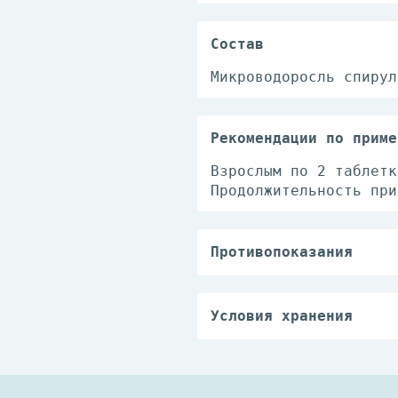
Состав
Микроводоросль спирул
Рекомендации по приме
Взрослым по 2 таблетк
Продолжительность при
Противопоказания
Индивидуальная непере
Условия хранения
В сухом месте, при ко