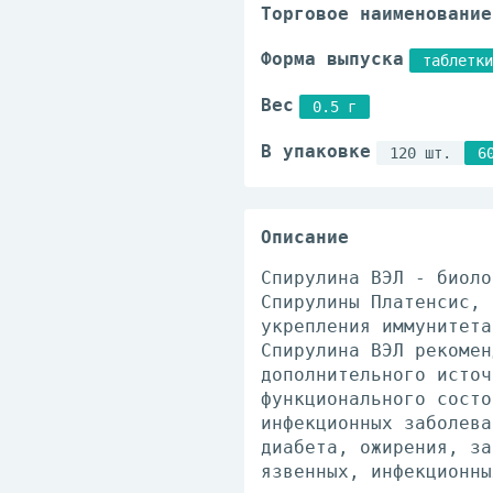
Торговое наименование
Форма выпуска
таблетки
Вес
0.5 г
В упаковке
120 шт.
6
Описание
Спирулина ВЭЛ - биоло
Спирулины Платенсис, 
укрепления иммунитета
Спирулина ВЭЛ рекомен
дополнительного источ
функционального состо
инфекционных заболева
диабета, ожирения, за
язвенных, инфекционны