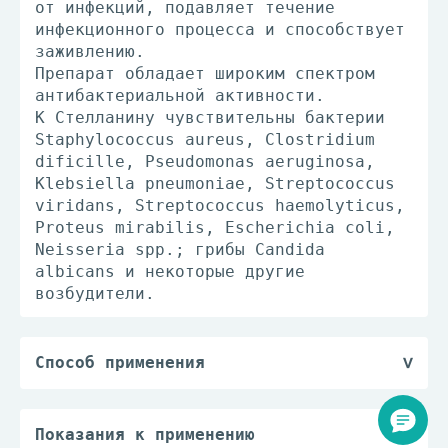
от инфекций, подавляет течение
инфекционного процесса и способствует
заживлению.
Препарат обладает широким спектром
антибактериальной активности.
К Стелланину чувствительны бактерии
Staphylococcus aureus, Clostridium
dificille, Pseudomonas aeruginosa,
Klebsiella pneumoniae, Streptococcus
viridans, Streptococcus haemolyticus,
Proteus mirabilis, Escherichia coli,
Neisseria spp.; грибы Candida
albicans и некоторые другие
возбудители.
Способ применения
Препарат наносят на поврежденную
поверхность кожи так, чтобы участок
кожи был покрыт препаратом полностью.
Показания к применению