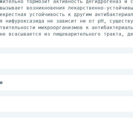
жительно тормозит активность дегидрогеназ и 
вызывает возникновения лекарственно-устойчив
екрестная устойчивость к другим антибактериа
я нифуроксазида не зависит ни от рН, существ
твительности микроорганизмов к антибактериал
не всасывается из пищеварительного тракта, д
утрь.
ше 6 лет - по 1 капсуле (200 мг) 4 раза/сут;
ю
лет - по 1 капсуле (200 мг) 3 раза/сут; суто
я диарея, протекающая без ухудшения общего с
 3 дней улучшения не наступило, следует обра
оксикации.
ктозы, синдром глюкозо-галактозной мальабсор
азы и изомальтазы (из-за наличия в составе п
3 лет;
, такие как кожные высыпания, крапивница, от