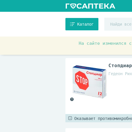
Каталог
На сайте изменился с
Аптечные товары
Препара
Стопдиар
Гедеон Рих
Оказывает противомикробн