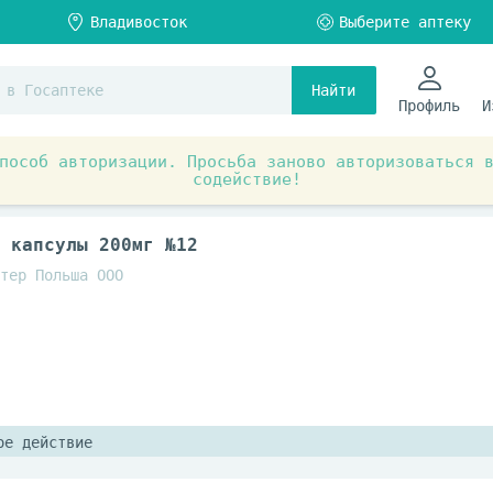
Найти
Профиль
И
пособ авторизации. Просьба заново авторизоваться 
содействие!
ты при заболеваниях органов и систем
Пищеварительная
 капсулы 200мг №12
тер Польша ООО
ое действие