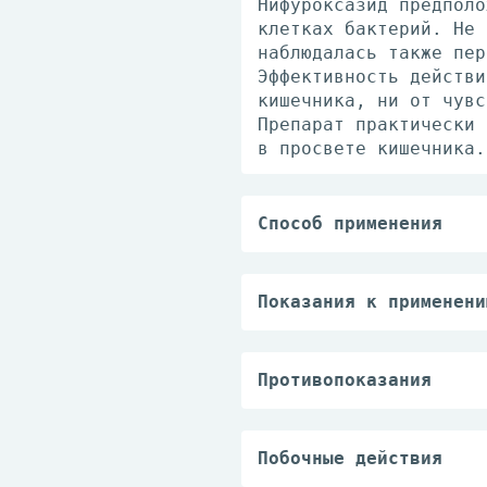
Нифуроксазид предполо
клетках бактерий. Не 
наблюдалась также пер
Эффективность действи
кишечника, ни от чувс
Препарат практически 
в просвете кишечника.
Способ применения
Препарат принимают вн
Взрослым и детям стар
мг.
Показания к применени
Детям в возрасте 3-6 
— острая бактериальна
Если в течение первых
температуры тела, инт
Противопоказания
— непереносимость фру
недостаточность сахар
— беременность;
Побочные действия
— детский возраст до 
Аллергические реакции