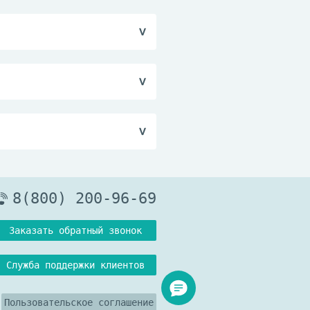
урана или любым
ли.
риема других
бционных свойств
8(800) 200-96-69
Заказать обратный звонок
Служба поддержки клиентов
Пользовательское соглашение