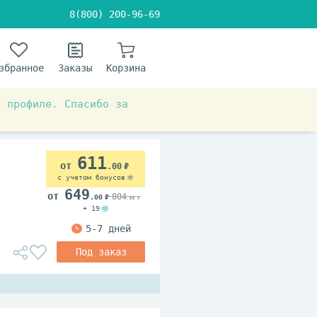
8(800) 200-96-69
збранное
Заказы
Корзина
в профиле. Спасибо за
 система
От диареи
611
.00
с учетом бонусов
649
804
.00
.00
+ 19