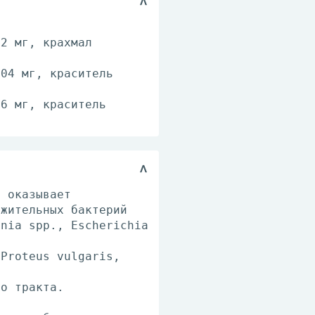
72 мг, крахмал
304 мг, краситель
56 мг, краситель
, оказывает
ожительных бактерий
inia spp., Escherichia
 Proteus vulgaris,
го тракта.