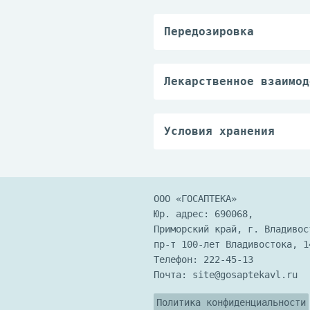
— повышенная чувствит
анафилактический шок.
вспомогательным вещес
Передозировка
До настоящего времени
Лекарственное взаимод
Во время лечения нифу
лекарственных препара
нифуроксазида.
Условия хранения
Хранить при температу
ООО «ГОСАПТЕКА»
Юр. адрес: 690068,
Приморский край, г. Владивос
пр-т 100-лет Владивостока, 1
Телефон:
222-45-13
Почта:
site@gosaptekavl.ru
Политика конфиденциальности