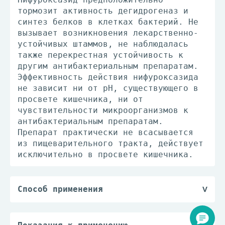
тормозит активность дегидрогеназ и
синтез белков в клетках бактерий. Не
вызывает возникновения лекарственно-
устойчивых штаммов, не наблюдалась
также перекрестная устойчивость к
другим антибактериальным препаратам.
Эффективность действия нифуроксазида
не зависит ни от рН, существующего в
просвете кишечника, ни от
чувствительности микроорганизмов к
антибактериальным препаратам.
Препарат практически не всасывается
из пищеварительного тракта, действует
исключительно в просвете кишечника.
Способ применения
Принимают внутрь.
Взрослые: по 200 мг (2 таблетки по
100 мг) 4 раза/сут (интервал между