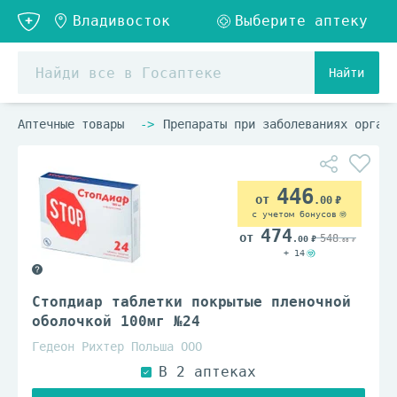
Найти
Аптечные товары
Препараты при заболеваниях органо
446
.00
с учетом бонусов
474
548
.00
.00
+ 14
Стопдиар таблетки покрытые пленочной
оболочкой 100мг №24
Гедеон Рихтер Польша ООО