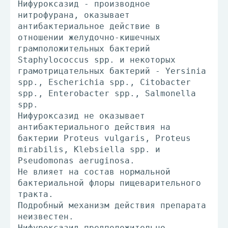
Нифуроксазид - производное
нитрофурана, оказывает
антибактериальное действие в
отношении желудочно-кишечных
грамположительных бактерий
Staphylococcus spp. и некоторых
грамотрицательных бактерий - Yersinia
spp., Escherichia spp., Citobacter
spp., Enterobacter spp., Salmonella
spp.
Нифуроксазид не оказывает
антибактериального действия на
бактерии Proteus vulgaris, Proteus
mirabilis, Klebsiella spp. и
Pseudomonas aeruginosa.
He влияет на состав нормальной
бактериальной флоры пищеварительного
тракта.
Подробный механизм действия препарата
неизвестен.
Нифуроксазид предположительно